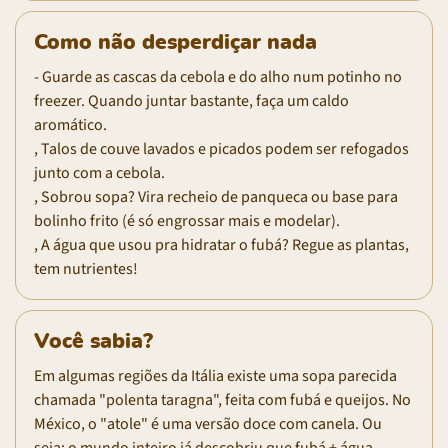
Como não desperdiçar nada
- Guarde as cascas da cebola e do alho num potinho no
freezer. Quando juntar bastante, faça um caldo
aromático.
, Talos de couve lavados e picados podem ser refogados
junto com a cebola.
, Sobrou sopa? Vira recheio de panqueca ou base para
bolinho frito (é só engrossar mais e modelar).
, A água que usou pra hidratar o fubá? Regue as plantas,
tem nutrientes!
Você sabia?
Em algumas regiões da Itália existe uma sopa parecida
chamada "polenta taragna", feita com fubá e queijos. No
México, o "atole" é uma versão doce com canela. Ou
seja: o mundo inteiro já descobriu que fubá + água