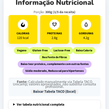
Informação Nutricional
Porção:
300g (1/5 da receita)
CALORIAS
PROTEINAS
GORDURAS
120 kcal
2.8g
4.2g
Vegano
Gluten-Free
Lactose-Free
Baixa Caloria
Boa Fonte de Fibras
Baixo teor proteico, complemente com outras fontes
Sódio moderado, Reduza sal para hipertensos
Fonte:
Calculado manualmente via Tabela TACO
Unicamp; valores aproximados, não substitui consulta
profissional.
Baixar Tabela TACO (Excel)
Ver tabela nutricional completa