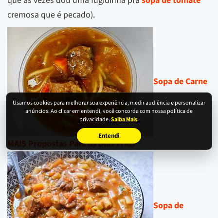
que as vezes dou uma fugidinha pra
sopa de tomate
cremosa que é pecado).
Sopa de Carne
Usamos cookies para melhorar sua experiência, medir audiência e personalizar
anúncios. Ao clicar em entendi, você concorda com nossa política de
privacidade.
Saiba Mais
.
Entendi
MAIS Propostas Para os Dias Frios
Sopa de