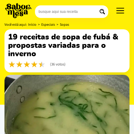
Você está aqui:
Início
>
Especiais
>
Sopas
19 receitas de sopa de fubá &
propostas variadas para o
inverno
(36 votos)