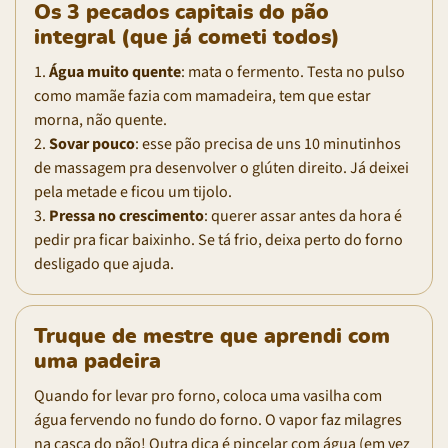
Os 3 pecados capitais do pão
integral (que já cometi todos)
1.
Água muito quente
: mata o fermento. Testa no pulso
como mamãe fazia com mamadeira, tem que estar
morna, não quente.
2.
Sovar pouco
: esse pão precisa de uns 10 minutinhos
de massagem pra desenvolver o glúten direito. Já deixei
pela metade e ficou um tijolo.
3.
Pressa no crescimento
: querer assar antes da hora é
pedir pra ficar baixinho. Se tá frio, deixa perto do forno
desligado que ajuda.
Truque de mestre que aprendi com
uma padeira
Quando for levar pro forno, coloca uma vasilha com
água fervendo no fundo do forno. O vapor faz milagres
na casca do pão! Outra dica é pincelar com água (em vez