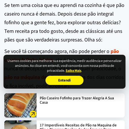
Se tem uma coisa que eu aprendi na cozinha é que pão
caseiro nunca é demais. Depois desse pão integral
fofinho que a gente fez, bora explorar outras delícias?
Tem receita pra todo gosto, desde as clássicas até uns
pães que são verdadeiras surpresas. Olha só:
Se você tá começando agora, não pode perder o
pão
caseiro fofinho básico
, ele é tipo aquele amigo que
Usamos cookies para melhorar sua experiência, medir audiência e personalizar
anúncios. Ao clicar em entendi, você concorda com nossa política de
nunca te decepciona. Já pra quem quer praticidade, o
privacidade.
Saiba Mais
.
pão na máquina de pão
é um coringa dos dias corridos
Entendi
(e fica incrível, pode acreditar).
Pão Caseiro Fofinho para Trazer Alegria A Sua
Casa
17 Imperdíveis Receitas de Pão na Maquina de