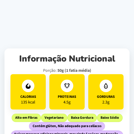
Informação Nutricional
Porção:
50g (1 fatia média)
CALORIAS
PROTEINAS
GORDURAS
135 kcal
4.5g
2.3g
Alto em Fibras
Vegetariano
Baixa Gordura
Baixo Sódio
Contém glúten, Não adequado para celíacos