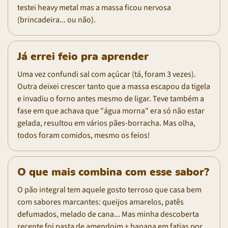
testei heavy metal mas a massa ficou nervosa
(brincadeira... ou não).
Já errei feio pra aprender
Uma vez confundi sal com açúcar (tá, foram 3 vezes).
Outra deixei crescer tanto que a massa escapou da tigela
e invadiu o forno antes mesmo de ligar. Teve também a
fase em que achava que "água morna" era só não estar
gelada, resultou em vários pães-borracha. Mas olha,
todos foram comidos, mesmo os feios!
O que mais combina com esse sabor?
O pão integral tem aquele gosto terroso que casa bem
com sabores marcantes: queijos amarelos, patês
defumados, melado de cana... Mas minha descoberta
recente foi pasta de amendoim + banana em fatias por