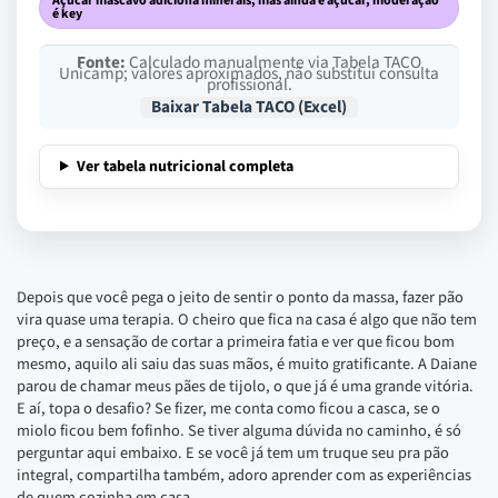
Açúcar mascavo adiciona minerais, mas ainda é açúcar, moderação
é key
Fonte:
Calculado manualmente via Tabela TACO
Unicamp; valores aproximados, não substitui consulta
profissional.
Baixar Tabela TACO (Excel)
Ver tabela nutricional completa
Depois que você pega o jeito de sentir o ponto da massa, fazer pão
vira quase uma terapia. O cheiro que fica na casa é algo que não tem
preço, e a sensação de cortar a primeira fatia e ver que ficou bom
mesmo, aquilo ali saiu das suas mãos, é muito gratificante. A Daiane
parou de chamar meus pães de tijolo, o que já é uma grande vitória.
E aí, topa o desafio? Se fizer, me conta como ficou a casca, se o
miolo ficou bem fofinho. Se tiver alguma dúvida no caminho, é só
perguntar aqui embaixo. E se você já tem um truque seu pra pão
integral, compartilha também, adoro aprender com as experiências
de quem cozinha em casa.