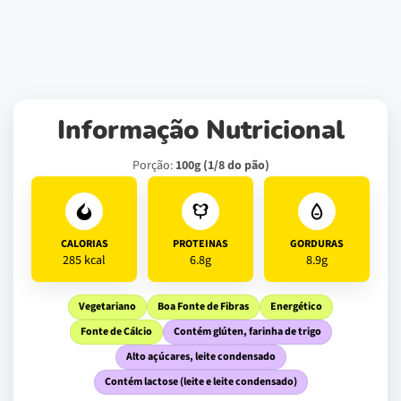
Informação Nutricional
Porção:
100g (1/8 do pão)
CALORIAS
PROTEINAS
GORDURAS
285 kcal
6.8g
8.9g
Vegetariano
Boa Fonte de Fibras
Energético
Fonte de Cálcio
Contém glúten, farinha de trigo
Alto açúcares, leite condensado
Contém lactose (leite e leite condensado)