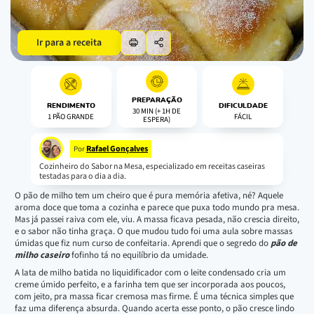
Ir para a receita
PREPARAÇÃO
RENDIMENTO
DIFICULDADE
30 MIN (+ 1H DE
1 PÃO GRANDE
FÁCIL
ESPERA)
Rafael Gonçalves
Por
Cozinheiro do Sabor na Mesa, especializado em receitas caseiras
testadas para o dia a dia.
O pão de milho tem um cheiro que é pura memória afetiva, né? Aquele
aroma doce que toma a cozinha e parece que puxa todo mundo pra mesa.
Mas já passei raiva com ele, viu. A massa ficava pesada, não crescia direito,
e o sabor não tinha graça. O que mudou tudo foi uma aula sobre massas
úmidas que fiz num curso de confeitaria. Aprendi que o segredo do
pão de
milho caseiro
fofinho tá no equilíbrio da umidade.
A lata de milho batida no liquidificador com o leite condensado cria um
creme úmido perfeito, e a farinha tem que ser incorporada aos poucos,
com jeito, pra massa ficar cremosa mas firme. É uma técnica simples que
faz uma diferença absurda. Quando acerta esse ponto, o pão cresce lindo