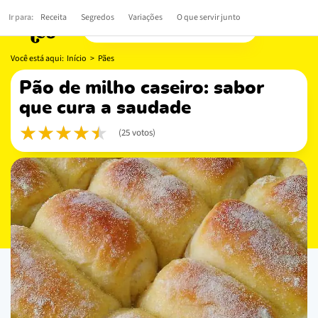
Ir para:
Receita
Segredos
Variações
O que servir junto
Você está aqui:
Início
>
Pães
pão de milho caseiro: sabor
que cura a saudade
(25 votos)