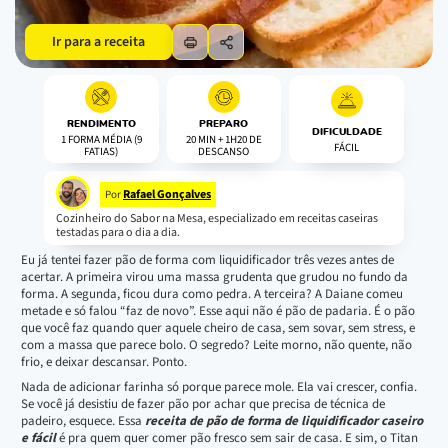
Ir para a receita
RENDIMENTO
PREPARO
DIFICULDADE
1 FORMA MÉDIA (9
20 MIN + 1H20 DE
FÁCIL
FATIAS)
DESCANSO
Rafael Gonçalves
Por
Cozinheiro do Sabor na Mesa, especializado em receitas caseiras
testadas para o dia a dia.
Eu já tentei fazer pão de forma com liquidificador três vezes antes de
acertar. A primeira virou uma massa grudenta que grudou no fundo da
forma. A segunda, ficou dura como pedra. A terceira? A Daiane comeu
metade e só falou “faz de novo”. Esse aqui não é pão de padaria. É o pão
que você faz quando quer aquele cheiro de casa, sem sovar, sem stress, e
com a massa que parece bolo. O segredo? Leite morno, não quente, não
frio, e deixar descansar. Ponto.
Nada de adicionar farinha só porque parece mole. Ela vai crescer, confia.
Se você já desistiu de fazer pão por achar que precisa de técnica de
padeiro, esquece. Essa
receita de pão de forma de liquidificador caseiro
e fácil
é pra quem quer comer pão fresco sem sair de casa. E sim, o Titan