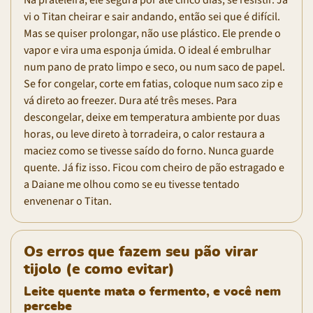
Na prateleira, ele segura por até cinco dias, se resistir. Já
vi o Titan cheirar e sair andando, então sei que é difícil.
Mas se quiser prolongar, não use plástico. Ele prende o
vapor e vira uma esponja úmida. O ideal é embrulhar
num pano de prato limpo e seco, ou num saco de papel.
Se for congelar, corte em fatias, coloque num saco zip e
vá direto ao freezer. Dura até três meses. Para
descongelar, deixe em temperatura ambiente por duas
horas, ou leve direto à torradeira, o calor restaura a
maciez como se tivesse saído do forno. Nunca guarde
quente. Já fiz isso. Ficou com cheiro de pão estragado e
a Daiane me olhou como se eu tivesse tentado
envenenar o Titan.
Os erros que fazem seu pão virar
tijolo (e como evitar)
Leite quente mata o fermento, e você nem
percebe