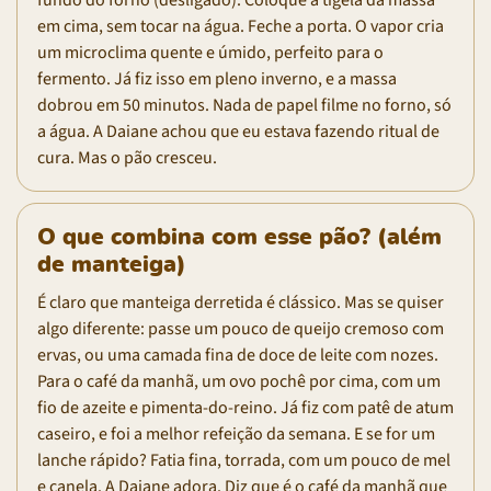
fundo do forno (desligado). Coloque a tigela da massa
em cima, sem tocar na água. Feche a porta. O vapor cria
um microclima quente e úmido, perfeito para o
fermento. Já fiz isso em pleno inverno, e a massa
dobrou em 50 minutos. Nada de papel filme no forno, só
a água. A Daiane achou que eu estava fazendo ritual de
cura. Mas o pão cresceu.
O que combina com esse pão? (além
de manteiga)
É claro que manteiga derretida é clássico. Mas se quiser
algo diferente: passe um pouco de queijo cremoso com
ervas, ou uma camada fina de doce de leite com nozes.
Para o café da manhã, um ovo pochê por cima, com um
fio de azeite e pimenta-do-reino. Já fiz com patê de atum
caseiro, e foi a melhor refeição da semana. E se for um
lanche rápido? Fatia fina, torrada, com um pouco de mel
e canela. A Daiane adora. Diz que é o café da manhã que