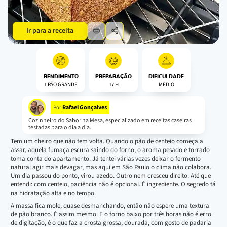
Ir para a receita
RENDIMENTO
PREPARAÇÃO
DIFICULDADE
1 PÃO GRANDE
17 H
MÉDIO
Rafael Gonçalves
Por
Cozinheiro do Sabor na Mesa, especializado em receitas caseiras
testadas para o dia a dia.
Tem um cheiro que não tem volta. Quando o pão de centeio começa a
assar, aquela fumaça escura saindo do forno, o aroma pesado e torrado
toma conta do apartamento. Já tentei várias vezes deixar o fermento
natural agir mais devagar, mas aqui em São Paulo o clima não colabora.
Um dia passou do ponto, virou azedo. Outro nem cresceu direito. Até que
entendi: com centeio, paciência não é opcional. É ingrediente. O segredo tá
na hidratação alta e no tempo.
A massa fica mole, quase desmanchando, então não espere uma textura
de pão branco. É assim mesmo. E o forno baixo por três horas não é erro
de digitação, é o que faz a crosta grossa, dourada, com gosto de padaria