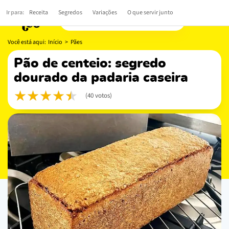
Ir para:
Receita
Segredos
Variações
O que servir junto
Você está aqui:
Início
>
Pães
pão de centeio: segredo
dourado da padaria caseira
(40 votos)