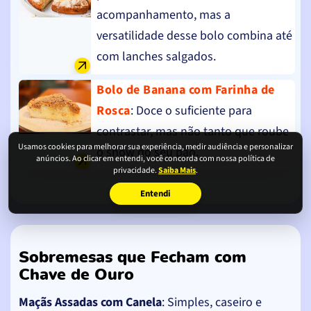
acompanhamento, mas a
versatilidade desse bolo combina até
com lanches salgados.
Bolo de Banana com Farinha de
Rosca
: Doce o suficiente para
contrastar, mas não tanto que roube
Usamos cookies para melhorar sua experiência, medir audiência e personalizar
o show do seu pão.
anúncios. Ao clicar em entendi, você concorda com nossa política de
privacidade.
Saiba Mais
.
Entendi
Sobremesas que Fecham com
Chave de Ouro
Maçãs Assadas com Canela
: Simples, caseiro e