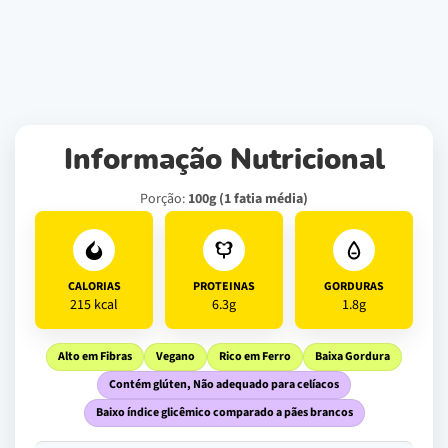
Informação Nutricional
Porção:
100g (1 fatia média)
CALORIAS
PROTEINAS
GORDURAS
215 kcal
6.3g
1.8g
Alto em Fibras
Vegano
Rico em Ferro
Baixa Gordura
Contém glúten, Não adequado para celíacos
Baixo índice glicêmico comparado a pães brancos