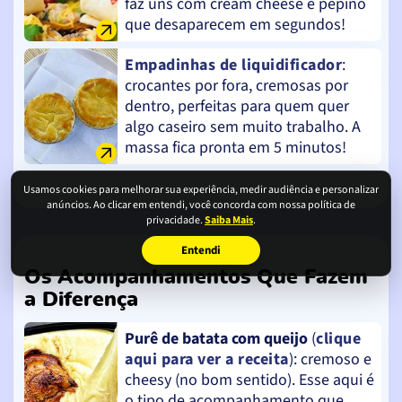
faz uns com cream cheese e pepino
que desaparecem em segundos!
Empadinhas de liquidificador
:
crocantes por fora, cremosas por
dentro, perfeitas para quem quer
algo caseiro sem muito trabalho. A
massa fica pronta em 5 minutos!
Usamos cookies para melhorar sua experiência, medir audiência e personalizar
anúncios. Ao clicar em entendi, você concorda com nossa política de
privacidade.
Saiba Mais
.
Entendi
Os Acompanhamentos Que Fazem
a Diferença
Purê de batata com queijo
(
clique
aqui para ver a receita
): cremoso e
cheesy (no bom sentido). Esse aqui é
o tipo de acompanhamento que