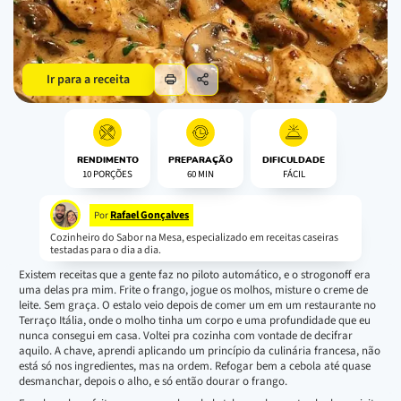
Ir para a receita
RENDIMENTO
PREPARAÇÃO
DIFICULDADE
10 PORÇÕES
60 MIN
FÁCIL
Rafael Gonçalves
Por
Cozinheiro do Sabor na Mesa, especializado em receitas caseiras
testadas para o dia a dia.
Existem receitas que a gente faz no piloto automático, e o strogonoff era
uma delas pra mim. Frite o frango, jogue os molhos, misture o creme de
leite. Sem graça. O estalo veio depois de comer um em um restaurante no
Terraço Itália, onde o molho tinha um corpo e uma profundidade que eu
nunca consegui em casa. Voltei pra cozinha com vontade de decifrar
aquilo. A chave, aprendi aplicando um princípio da culinária francesa, não
está só nos ingredientes, mas na ordem. Refogar bem a cebola até quase
desmanchar, depois o alho, e só então dourar o frango.