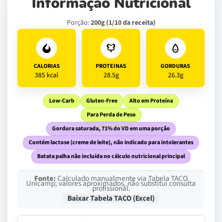
Informação Nutricional
Porção:
200g (1/10 da receita)
CALORIAS
PROTEINAS
GORDURAS
385 kcal
28.5g
26.3g
Low-Carb
Gluten-Free
Alto em Proteína
Para Perda de Peso
Gordura saturada, 71% do VD em uma porção
Contém lactose (creme de leite), não indicado para intolerantes
Batata palha não incluída no cálculo nutricional principal
Fonte:
Calculado manualmente via Tabela TACO
Unicamp; valores aproximados, não substitui consulta
profissional.
Baixar Tabela TACO (Excel)