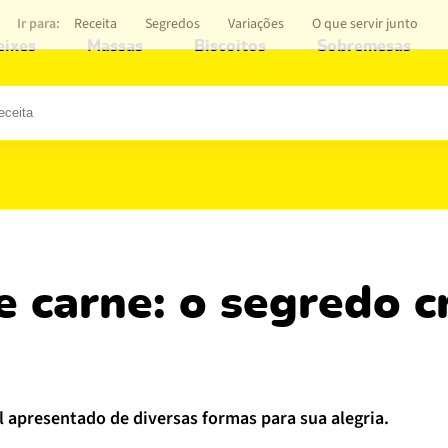
Ir para:
Receita
Segredos
Variações
O que servir junto
eixes
Massas
Biscoitos
Sobremesas
il apresentado de diversas formas para sua alegria.