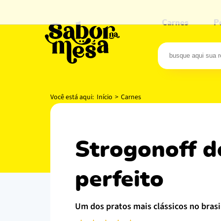
Carnes
P
Você está aqui:
Início
>
Carnes
strogonoff de carne: o segredo cremoso
perfeito
um dos pratos mais clássicos no bras