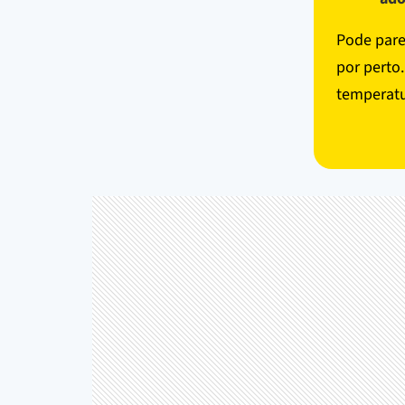
Pode pare
por perto
temperatu