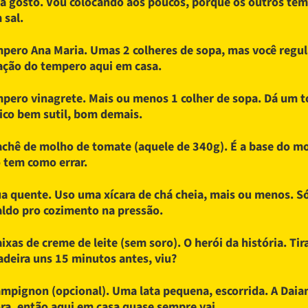
 a gosto. Vou colocando aos poucos, porque os outros tem
 sal.
pero Ana Maria. Umas 2 colheres de sopa, mas você regul
ação do tempero aqui em casa.
pero vinagrete. Mais ou menos 1 colher de sopa. Dá um 
rico bem sutil, bom demais.
achê de molho de tomate (aquele de 340g). É a base do m
 tem como errar.
a quente. Uso uma xícara de chá cheia, mais ou menos. Só
aldo pro cozimento na pressão.
aixas de creme de leite (sem soro). O herói da história. Tir
adeira uns 15 minutos antes, viu?
mpignon (opcional). Uma lata pequena, escorrida. A Daia
ra, então aqui em casa quase sempre vai.