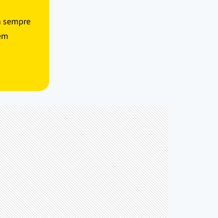
m sempre
 em