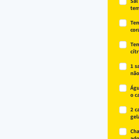
Sal
tem
Tem
cor
Tem
cít
1 s
não
Águ
o c
2 c
gel
Cha
ado