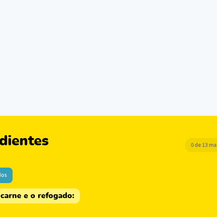
dientes
0 de 13 m
dos
 carne e o refogado: