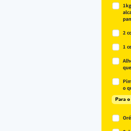
1kg
alc
pan
2 c
1 c
Alh
que
Pim
o q
Para o
Oré