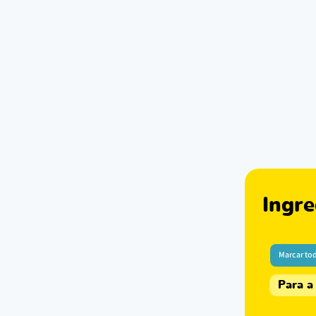
Ingre
Marcar to
Para a