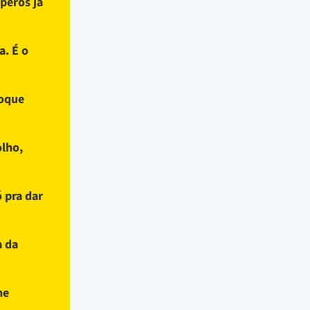
peros já
a. É o
toque
olho,
 pra dar
a da
ne