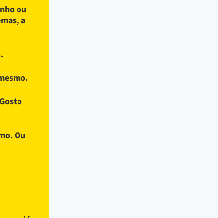
inho ou
emas, a
.
r mesmo.
 Gosto
imo. Ou