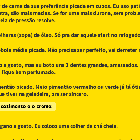
 de carne da sua preferência picada em cubos. Eu uso pat
atra, são mais macias. Se for uma mais durona, sem probl
ela de pressão resolve.
olheres (sopa) de óleo. Só pra dar aquele start no refogado
ebola média picada. Não precisa ser perfeito, vai derrete
o a gosto, mas eu boto uns 3 dentes grandes, amassados.
 fique bem perfumado.
então picado. Meio pimentão vermelho ou verde já tá ót
ue tiver na geladeira, pra ser sincero.
 cozimento e o creme:
gano a gosto. Eu coloco uma colher de chá cheia.