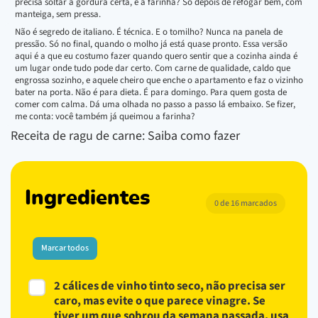
precisa soltar a gordura certa, e a farinha? Só depois de refogar bem, com
manteiga, sem pressa.
Não é segredo de italiano. É técnica. E o tomilho? Nunca na panela de
pressão. Só no final, quando o molho já está quase pronto. Essa versão
aqui é a que eu costumo fazer quando quero sentir que a cozinha ainda é
um lugar onde tudo pode dar certo. Com carne de qualidade, caldo que
engrossa sozinho, e aquele cheiro que enche o apartamento e faz o vizinho
bater na porta. Não é para dieta. É para domingo. Para quem gosta de
comer com calma. Dá uma olhada no passo a passo lá embaixo. Se fizer,
me conta: você também já queimou a farinha?
Receita de ragu de carne: Saiba como fazer
Ingredientes
0 de 16 marcados
Marcar todos
2 cálices de vinho tinto seco, não precisa ser
caro, mas evite o que parece vinagre. Se
tiver um que sobrou da semana passada, usa