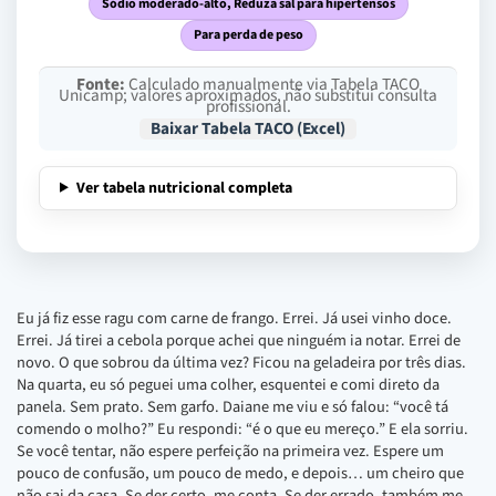
Sódio moderado-alto, Reduza sal para hipertensos
Para perda de peso
Fonte:
Calculado manualmente via Tabela TACO
Unicamp; valores aproximados, não substitui consulta
profissional.
Baixar Tabela TACO (Excel)
Ver tabela nutricional completa
Eu já fiz esse ragu com carne de frango. Errei. Já usei vinho doce.
Errei. Já tirei a cebola porque achei que ninguém ia notar. Errei de
novo. O que sobrou da última vez? Ficou na geladeira por três dias.
Na quarta, eu só peguei uma colher, esquentei e comi direto da
panela. Sem prato. Sem garfo. Daiane me viu e só falou: “você tá
comendo o molho?” Eu respondi: “é o que eu mereço.” E ela sorriu.
Se você tentar, não espere perfeição na primeira vez. Espere um
pouco de confusão, um pouco de medo, e depois… um cheiro que
não sai da casa. Se der certo, me conta. Se der errado, também me