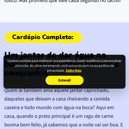
louco. Mas prometo que vale cada segundo no tacho!
Um jantar de dar água na
Usamos cookies para melhorar sua experiência, medir audiência e personalizar
boca: ragu de carne bovina e
anúncios. Ao clicar em entendi, você concorda com nossa política de
privacidade.
Saiba Mais
.
companhia
Entendi
Quem aí também ama aquele jantar caprichado,
daqueles que deixam a casa cheirando a comida
caseira e todo mundo com água na boca? Aqui em
casa, quando o prato principal é um ragu de carne
bovina bem feito, já sabemos que a noite vai ser boa. E