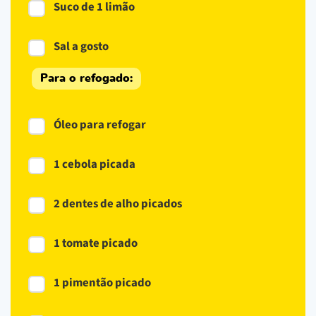
Suco de 1 limão
Sal a gosto
Para o refogado:
Óleo para refogar
1 cebola picada
2 dentes de alho picados
1 tomate picado
1 pimentão picado