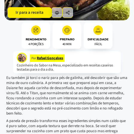
Ir para a receita
RENDIMENTO
PREPARO
DIFICULDADE
4 PORÇÕES
40 MIN
FÁCIL
Rafael Gonçalves
Por
Cozinheiro do Sabor na Mesa, especializado em receitas caseiras
testadas para o dia a dia.
Eu também já torci o nariz para pés de galinha, até descobrir que são uma
mina de ouro culinária. A primeira vez que preparei aqui em casa, a
Daiane fez aquela carinha de desconfiada, mas depois de experimentar
virou fã. Até o Titan, que normalmente só se anima com carne vermelha,
ficou rondando a cozinha com um interesse suspeito. Depois de estudar
técnicas de cozimento lento e testar várias combinações de temperos,
descobri que o segredo está no pré-cozimento com limão e no refogado
bem feito.
A panela de pressão transforma esses ingredientes simples num caldo que
é puro sabor, com aquela textura que derrete na boca. Se você quer
surpreender na cozinha com um prato que custa pouco mas entrega