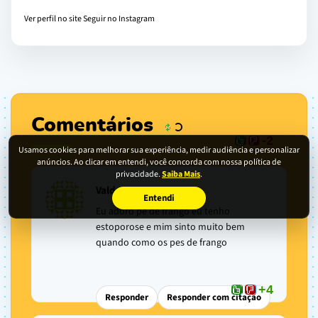
Ver perfil no site
Seguir no Instagram
Comentários
-2
Usamos cookies para melhorar sua experiência, medir audiência e personalizar
anúncios. Ao clicar em entendi, você concorda com nossa política de
privacidade.
Saiba Mais
.
Valdenora mota
Entendi
Eu adoro pe de frango eu tenho
estoporose e mim sinto muito bem
quando como os pes de frango
+4
Responder
Responder com citação