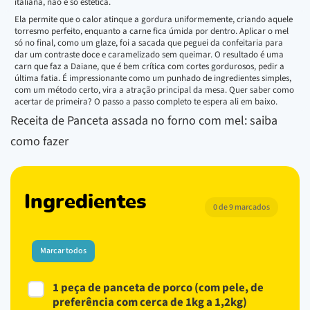
italiana, não é só estética.
Ela permite que o calor atinque a gordura uniformemente, criando aquele
torresmo perfeito, enquanto a carne fica úmida por dentro. Aplicar o mel
só no final, como um glaze, foi a sacada que peguei da confeitaria para
dar um contraste doce e caramelizado sem queimar. O resultado é uma
carn que faz a Daiane, que é bem crítica com cortes gordurosos, pedir a
última fatia. É impressionante como um punhado de ingredientes simples,
com um método certo, vira a atração principal da mesa. Quer saber como
acertar de primeira? O passo a passo completo te espera ali em baixo.
Receita de Panceta assada no forno com mel: saiba
como fazer
Ingredientes
0 de 9 marcados
Marcar todos
1 peça de panceta de porco (com pele, de
preferência com cerca de 1kg a 1,2kg)