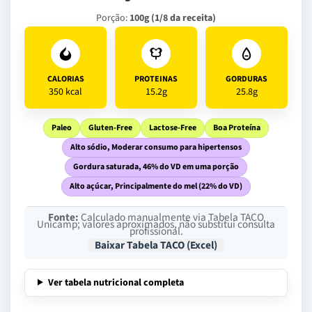
Porção:
100g (1/8 da receita)
CALORIAS
PROTEINAS
GORDURAS
350 kcal
15.2g
25.8g
Paleo
Gluten-Free
Lactose-Free
Boa Proteína
Alto sódio, Moderar consumo para hipertensos
Gordura saturada, 46% do VD em uma porção
Alto açúcar, Principalmente do mel (22% do VD)
Fonte:
Calculado manualmente via Tabela TACO
Unicamp; valores aproximados, não substitui consulta
profissional.
Baixar Tabela TACO (Excel)
Ver tabela nutricional completa