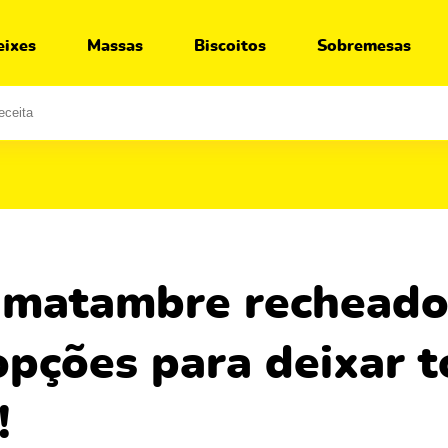
Ir para:
Receita
Segredos
O que servir junto
eixes
Massas
Biscoitos
Sobremesas
opções para deixar 
!