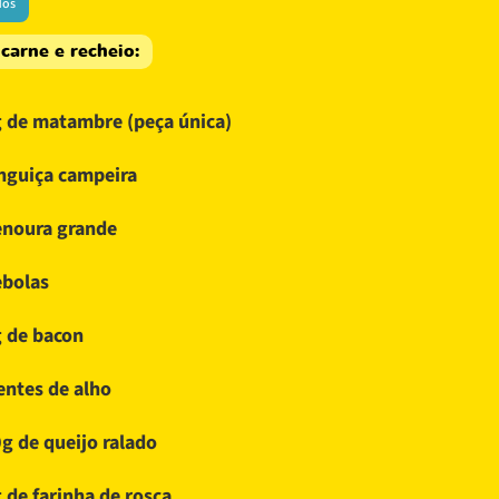
dos
 carne e recheio:
 de matambre (peça única)
inguiça campeira
enoura grande
ebolas
 de bacon
entes de alho
g de queijo ralado
 de farinha de rosca