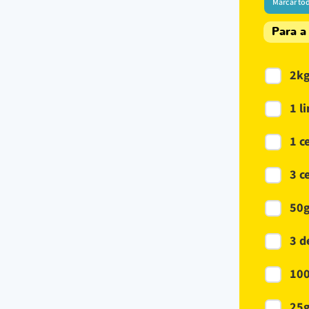
Marcar to
Para a
2kg
1 l
1 c
3 c
50g
3 d
100
25g