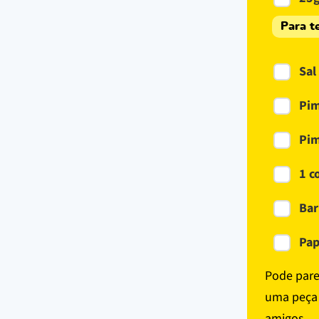
Para t
Sal
Pim
Pim
1 c
Bar
Pap
Pode pare
uma peça 
amigos.