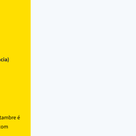
cia)
atambre é
 com