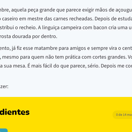
re, aquela peça grande que parece exigir mãos de açougue
 caseiro em mestre das carnes recheadas. Depois de estudar
tribui o recheio. A linguiça campeira com bacon cria uma 
rosta dourada por dentro.
o, já fiz esse matambre para amigos e sempre vira o centr
a, mesmo para quem não tem prática com cortes grandes. V
sua mesa. É mais fácil do que parece, sério. Depois me con
zer:
dientes
0 de 14 m