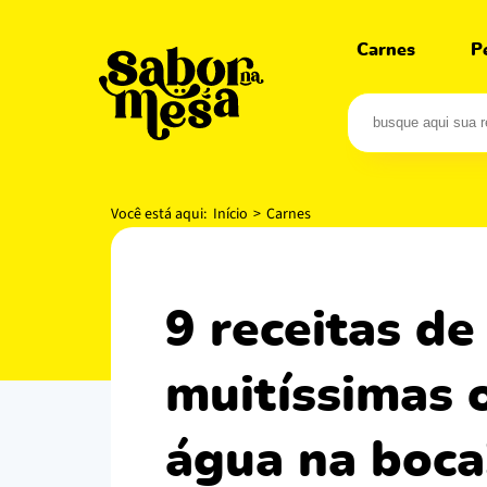
Carnes
P
Você está aqui:
Início
>
Carnes
9 receitas de matambre recheado com
muitíssimas 
água na boca