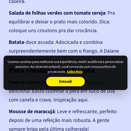
caseira.
Salada de folhas verdes com tomate cereja
: Pra
equilibrar e deixar o prato mais colorido. Dica:
coloque uns croutons pra dar crocância.
Batata
-doce assada: Adocicada e combina
surpreendentemente bem com o frango. A Daiane
sempre pede essa!
Usamos cookies para melhorar sua experiência, medir audiência e personalizar
anúncios. Ao clicar em entendi, você concorda com nossa política de
Para Finalizar com Doçura
privacidade.
Saiba Mais
.
Pera ao vinho (sem álcool, claro)
: Fica uma
Entendi
delicinha! Basta cozinhar a pera em suco de uva
com canela e cravo. Inspiração aqui.
Mousse de maracujá
: Leve e refrescante, perfeito
depois de uma refeição mais robusta. A gente
sempre briga pela última colherada!