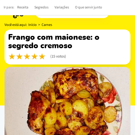
Ir para:
Receita
Segredos
Variações
O que servir junto
Você está aqui:
Início
>
Carnes
frango com maionese: o
segredo cremoso
(15 votos)