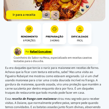
Ir para a receita
RENDIMENTO
PREPARAÇÃO
DIFICULDADE
8 PORÇÕES
3 HORAS
FÁCIL
Rafael Gonçalves
Por
Cozinheiro do Sabor na Mesa, especializado em receitas caseiras
testadas para o dia a dia.
Eu era daqueles que torcia o nariz para maionese em receitas de forno.
Achava que ia ficar com textura estranha, sabe? Mas uma visita ao
Figueira Rubaiyat me mostrou como estavam enganado. Lá vi um chef
usando maionese para criar uma crosta dourada incrível no frango. A
gordura da maionese, quando assada, vira uma proteção que mantém a
carne suculenta por dentro enquanto dora por fora. É um daqueles
truques de restaurante que todo mundo pode fazer em casa.
Essa
receita de frango com maionese
virou meu segredo para receber
visitas. A Daiane, que normalmente prefere peixe, sempre pede quando
temos convidados. E as batatas assadas junto ficam divinas, absorvendo