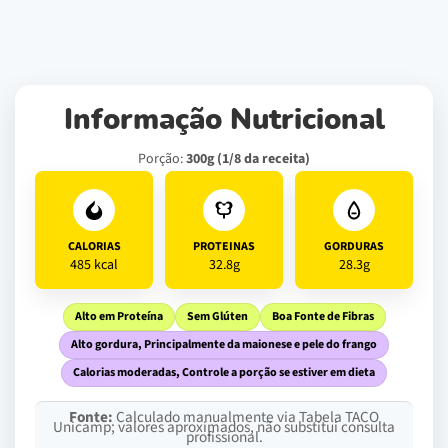
Informação Nutricional
Porção:
300g (1/8 da receita)
CALORIAS
PROTEINAS
GORDURAS
485 kcal
32.8g
28.3g
Alto em Proteína
Sem Glúten
Boa Fonte de Fibras
Alto gordura, Principalmente da maionese e pele do frango
Calorias moderadas, Controle a porção se estiver em dieta
Fonte:
Calculado manualmente via Tabela TACO
Unicamp; valores aproximados, não substitui consulta
profissional.