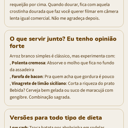
requeijão por cima. Quando dourar, fica com aquela
crostinha dourada que faz você querer filmar em câmera
lenta igual comercial. Não me agradeça depois.
O que servir junto? Eu tenho opinião
forte
Arroz branco simples é clássico, mas experimenta com:
,
Polenta cremosa
: Absorve o molho que fica no fundo
da assadeira
,
Farofa de bacon
: Pra quem acha que gordura é pouco
,
Vinagrete de limão siciliano
: Corta a riqueza do prato
Bebida? Cerveja bem gelada ou suco de maracujá com
gengibre. Combinação sagrada.
Versões para todo tipo de dieta
Low carb
: Troca batata por abobrinha em rodelas