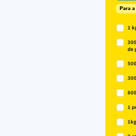
Para a
1 k
300
de 
500
300
800
1 p
1kg