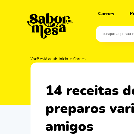
Carnes
P
Você está aqui:
Início
>
Carnes
14 receitas de feijoada completa mais
preparos var
amigos