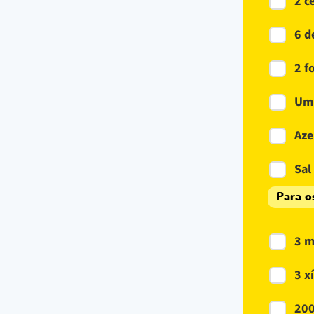
2 c
6 d
2 f
Um 
Aze
Sal
Para o
3 m
3 x
200