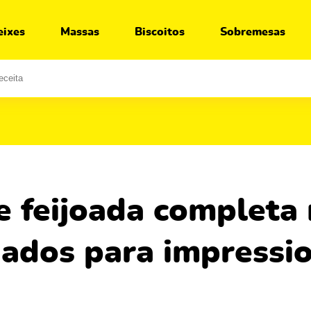
Ir para:
Receita
Segredos
Variações
O que servir junto
eixes
Massas
Biscoitos
Sobremesas
iados para impressi