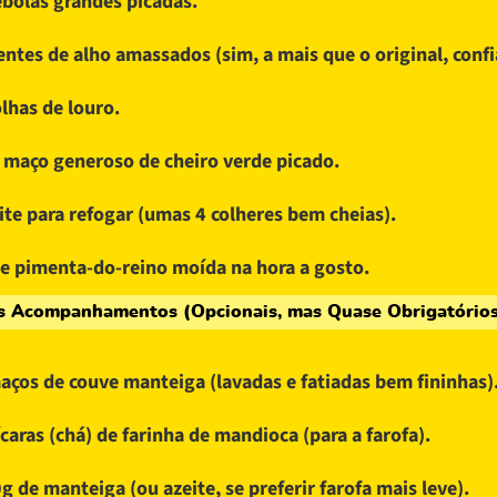
ebolas grandes picadas.
entes de alho amassados (sim, a mais que o original, confi
olhas de louro.
maço generoso de cheiro verde picado.
ite para refogar (umas 4 colheres bem cheias).
 e pimenta-do-reino moída na hora a gosto.
s Acompanhamentos (Opcionais, mas Quase Obrigatórios
aços de couve manteiga (lavadas e fatiadas bem fininhas)
ícaras (chá) de farinha de mandioca (para a farofa).
g de manteiga (ou azeite, se preferir farofa mais leve).