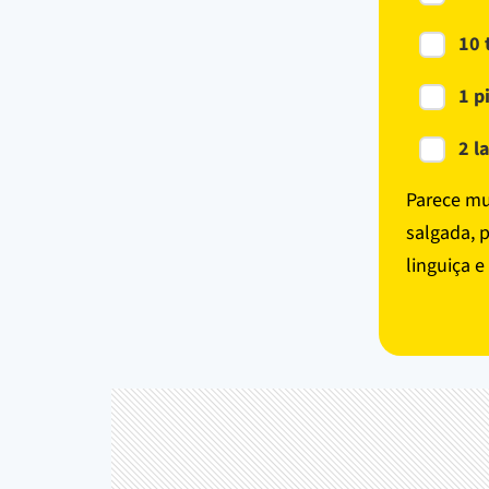
10 
1 p
2 l
Parece mu
salgada, p
linguiça 