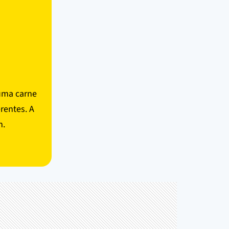
guma carne
rentes. A
m.