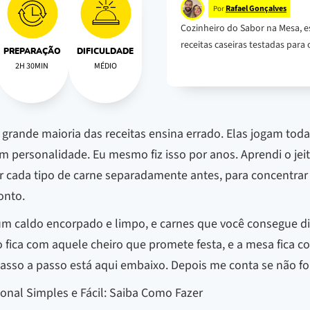
Rafael Gonçalves
Por
Cozinheiro do Sabor na Mesa, e
receitas caseiras testadas para o
PREPARAÇÃO
DIFICULDADE
2H 30MIN
MÉDIO
a grande maioria das receitas ensina errado. Elas jogam to
sem personalidade. Eu mesmo fiz isso por anos. Aprendi o je
elar cada tipo de carne separadamente antes, para concentrar
onto.
um caldo encorpado e limpo, e carnes que você consegue di
fica com aquele cheiro que promete festa, e a mesa fica co
asso a passo está aqui embaixo. Depois me conta se não foi
ional Simples e Fácil: Saiba Como Fazer