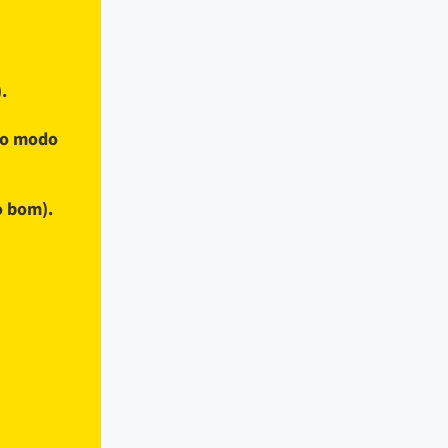
.
 no modo
o bom).