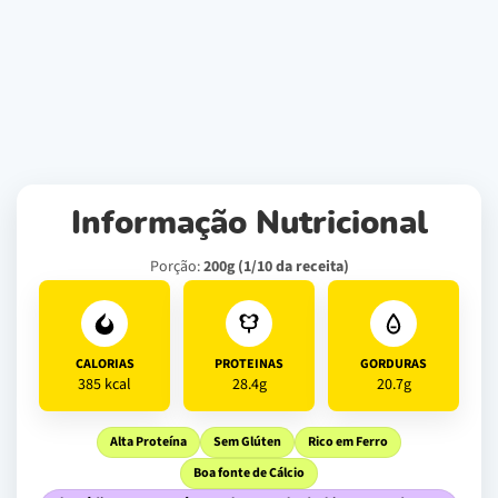
Informação Nutricional
Porção:
200g (1/10 da receita)
CALORIAS
PROTEINAS
GORDURAS
385 kcal
28.4g
20.7g
Alta Proteína
Sem Glúten
Rico em Ferro
Boa fonte de Cálcio