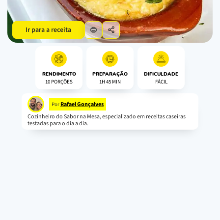
Ir para a receita
RENDIMENTO
PREPARAÇÃO
DIFICULDADE
10 PORÇÕES
1H 45 MIN
FÁCIL
Rafael Gonçalves
Por
Cozinheiro do Sabor na Mesa, especializado em receitas caseiras
testadas para o dia a dia.