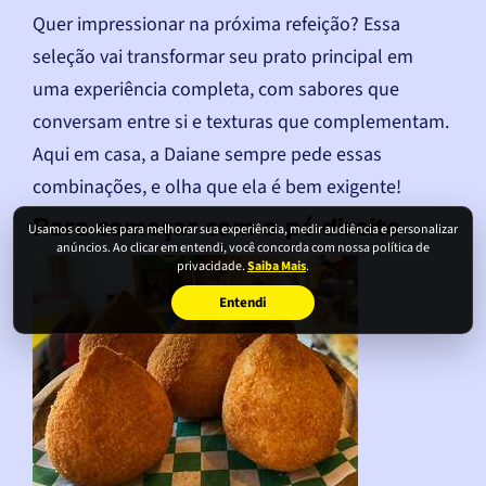
Quer impressionar na próxima refeição? Essa
seleção vai transformar seu prato principal em
uma experiência completa, com sabores que
conversam entre si e texturas que complementam.
Aqui em casa, a Daiane sempre pede essas
combinações, e olha que ela é bem exigente!
Para começar com o pé direito
Usamos cookies para melhorar sua experiência, medir audiência e personalizar
anúncios. Ao clicar em entendi, você concorda com nossa política de
privacidade.
Saiba Mais
.
Entendi