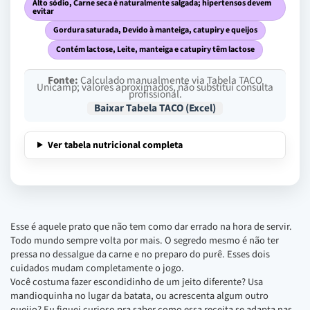
Alto sódio, Carne seca é naturalmente salgada; hipertensos devem
evitar
Gordura saturada, Devido à manteiga, catupiry e queijos
Contém lactose, Leite, manteiga e catupiry têm lactose
Fonte:
Calculado manualmente via Tabela TACO
Unicamp; valores aproximados, não substitui consulta
profissional.
Baixar Tabela TACO (Excel)
Ver tabela nutricional completa
Esse é aquele prato que não tem como dar errado na hora de servir.
Todo mundo sempre volta por mais. O segredo mesmo é não ter
pressa no dessalgue da carne e no preparo do purê. Esses dois
cuidados mudam completamente o jogo.
Você costuma fazer escondidinho de um jeito diferente? Usa
mandioquinha no lugar da batata, ou acrescenta algum outro
queijo? Eu fiquei curioso pra saber como essa receita se adapta nas