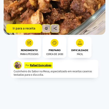
Ir para a receita
RENDIMENTO
PREPARO
DIFICULDADE
PARA 6 PESSOAS
CERCA DE 1H30
FÁCIL
Rafael Gonçalves
Por
Cozinheiro do Sabor na Mesa, especializado em receitas caseiras
testadas para o dia a dia.