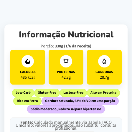
Informação Nutricional
Porção:
330g (1/6 da receita)
CALORIAS
PROTEINAS
GORDURAS
485 kcal
42.3g
28.7g
Low-Carb
Gluten-Free
Lactose-Free
Alto em Proteína
Rico em Ferro
Gordura saturada, 62% do VD em uma porção
Sódio moderado, Reduza sal para hipertensos
Fonte:
Calculado manualmente via Tabela TACO
Unicamp; valores aproximados, não substitui consulta
profissional.