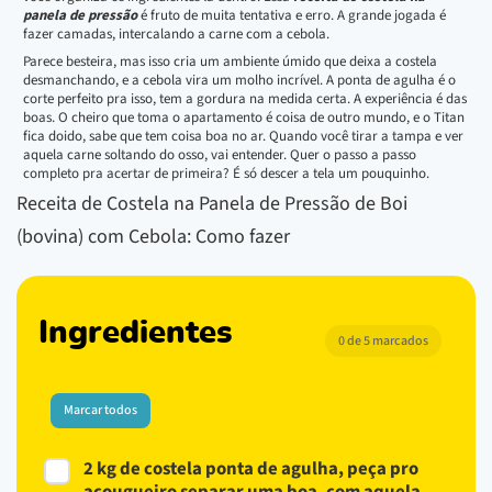
panela de pressão
é fruto de muita tentativa e erro. A grande jogada é
fazer camadas, intercalando a carne com a cebola.
Parece besteira, mas isso cria um ambiente úmido que deixa a costela
desmanchando, e a cebola vira um molho incrível. A ponta de agulha é o
corte perfeito pra isso, tem a gordura na medida certa. A experiência é das
boas. O cheiro que toma o apartamento é coisa de outro mundo, e o Titan
fica doido, sabe que tem coisa boa no ar. Quando você tirar a tampa e ver
aquela carne soltando do osso, vai entender. Quer o passo a passo
completo pra acertar de primeira? É só descer a tela um pouquinho.
Receita de Costela na Panela de Pressão de Boi
(bovina) com Cebola: Como fazer
Ingredientes
0 de 5 marcados
Marcar todos
2 kg de costela ponta de agulha, peça pro
açougueiro separar uma boa, com aquela