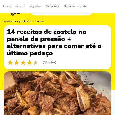
Ir para:
Receita
Segredos
Variações
O que servir junto
Você está aqui:
Início
>
Carnes
14 receitas de costela na
panela de pressão +
alternativas para comer até o
último pedaço
(30 votos)