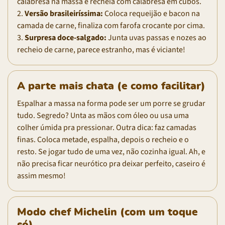
calabresa na massa e recheia com calabresa em cubos.
2.
Versão brasileiríssima:
Coloca requeijão e bacon na
camada de carne, finaliza com farofa crocante por cima.
3.
Surpresa doce-salgado:
Junta uvas passas e nozes ao
recheio de carne, parece estranho, mas é viciante!
A parte mais chata (e como facilitar)
Espalhar a massa na forma pode ser um porre se grudar
tudo. Segredo? Unta as mãos com óleo ou usa uma
colher úmida pra pressionar. Outra dica: faz camadas
finas. Coloca metade, espalha, depois o recheio e o
resto. Se jogar tudo de uma vez, não cozinha igual. Ah, e
não precisa ficar neurótico pra deixar perfeito, caseiro é
assim mesmo!
Modo chef Michelin (com um toque
só)