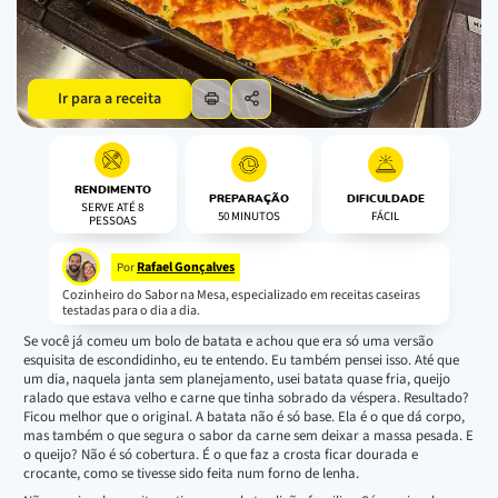
Ir para a receita
RENDIMENTO
PREPARAÇÃO
DIFICULDADE
SERVE ATÉ 8
50 MINUTOS
FÁCIL
PESSOAS
Rafael Gonçalves
Por
Cozinheiro do Sabor na Mesa, especializado em receitas caseiras
testadas para o dia a dia.
Se você já comeu um bolo de batata e achou que era só uma versão
esquisita de escondidinho, eu te entendo. Eu também pensei isso. Até que
um dia, naquela janta sem planejamento, usei batata quase fria, queijo
ralado que estava velho e carne que tinha sobrado da véspera. Resultado?
Ficou melhor que o original. A batata não é só base. Ela é o que dá corpo,
mas também o que segura o sabor da carne sem deixar a massa pesada. E
o queijo? Não é só cobertura. É o que faz a crosta ficar dourada e
crocante, como se tivesse sido feita num forno de lenha.