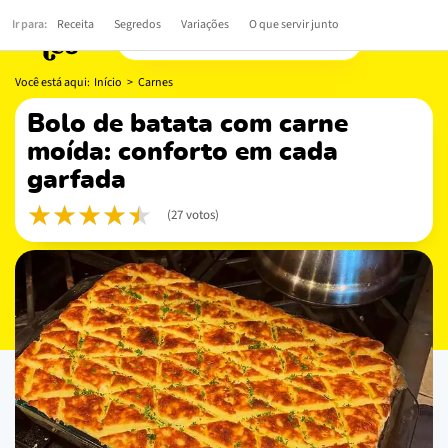
Ir para:
Receita
Segredos
Variações
O que servir junto
Você está aqui:
Início
>
Carnes
bolo de batata com carne
moída: conforto em cada
garfada
(27 votos)