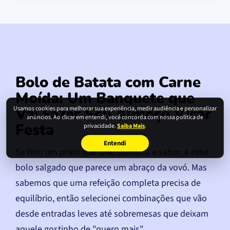
Bolo de Batata com Carne
Moída: Um Banquete que
Usamos cookies para melhorar sua experiência, medir audiência e personalizar
Vai Fazer Seu Almoço Virar
anúncios. Ao clicar em entendi, você concorda com nossa política de
privacidade.
Saiba Mais
.
Festa
Entendi
Se tem um prato que une conforto e sabor, é esse
bolo salgado que parece um abraço da vovó. Mas
sabemos que uma refeição completa precisa de
equilíbrio, então selecionei combinações que vão
desde entradas leves até sobremesas que deixam
aquele gostinho de "quero mais".