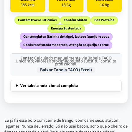
385 kcal
18.6g
16.8g
Contém Ovos e Laticínios
Contém Glúten
Boa Proteína
Energia Sustentada
Contém glúten (farinha de trigo), lactose (queijo) e ovos
Gordura saturada moderada, Atenção ao queijo e carne
Fonte:
Calculado manualmente via Tabela TACO
Unicamp; valores aproximados, não substitui consulta
profissional.
Baixar Tabela TACO (Excel)
Ver tabela nutricional completa
Eu já fiz esse bolo com carne de frango, com carne seca, até com
legumes. Nunca deu errado. Só não usei bacon, acho que o cheiro de