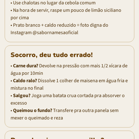
• Use chalotas no lugar da cebola comum
• Na hora de servir, raspe um pouco de limão siciliano
por cima
• Prato branco + caldo reduzido = foto digna do
Instagram @sabornamesaoficial
Socorro, deu tudo errado!
•
Carne dura?
Devolve na pressão com mais 1/2 xícara de
água por 10min
•
Caldo ralo?
Dissolve 1 colher de maisena em água fria e
mistura no final
•
Salgou?
Joga uma batata crua cortada pra absorver o
excesso
•
Queimou o fundo?
Transfere pra outra panela sem
mexer o queimado e reza