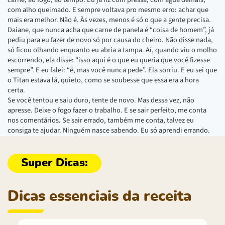
com alho queimado. E sempre voltava pro mesmo erro: achar que
mais era melhor. Não é. Às vezes, menos é só o que a gente precisa.
Daiane, que nunca acha que carne de panela é “coisa de homem”, já
pediu para eu fazer de novo só por causa do cheiro. Não disse nada,
só ficou olhando enquanto eu abria a tampa. Aí, quando viu o molho
escorrendo, ela disse: “isso aqui é o que eu queria que você fizesse
sempre”. E eu falei: “é, mas você nunca pede”. Ela sorriu. E eu sei que
o Titan estava lá, quieto, como se soubesse que essa era a hora
certa.
Se você tentou e saiu duro, tente de novo. Mas dessa vez, não
apresse. Deixe o fogo fazer o trabalho. E se sair perfeito, me conta
nos comentários. Se sair errado, também me conta, talvez eu
consiga te ajudar. Ninguém nasce sabendo. Eu só aprendi errando.
Dicas essenciais da receita