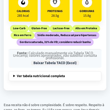
CALORIAS
PROTEINAS
GORDURAS
285 kcal
28.5g
15.8g
Low-Carb
Gluten-Free
Lactose-Free
Alto em Proteína
Rico em Ferro
Sódio moderado, Reduza sal para hipertensos
Gordura saturada, 31% do VD; considere reduzir banha
Fonte:
Calculado manualmente via Tabela TACO
Unicamp; valores aproximados, não substitui consulta
profissional.
Baixar Tabela TACO (Excel)
Ver tabela nutricional completa
Essa receita não é sobre complexidade. É sobre respeito. Respeito à
carne, ao fogo, ao tempo. Eu já fiz com pressa, com água demais,