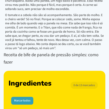
churrasqueira. Basta uma panela, um fogo baixo e paciência. Essa receita
virou meu padrão. Não porque é fácil, mas porque é certa. A carne sai
soltando suco, sem precisar de molho escondido.
O tomate e a cebola não são só acompanhamento. São parte do molho. E
o cheiro verde? Só no final. Porque se colocar cedo, some. Minha esposa
me olha de lado quando vejo a panela na mesa. Ela sabe que isso não é só
comida. É um momento. E o Titan, que não come nada de frango, fica na
porta da cozinha como se fosse um guarda de honra. Só não entra. Ele
sabe que, se chegar perto, eu vou dar um pedaço. E aí, aí não tem volta. Se
você já tentou e falhou, tente de novo. Mas dessa vez, com calma. O passo
a passo tá logo abaixo. Me conta depois se deu certo, ou se você também
virou um “só um pedaço, só mais um”.
Receita de bife de panela de pressão simples: como
fazer
Ingredientes
0 de 13 marcados
Marcar todos