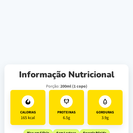
Informação Nutricional
Porção:
200ml (1 copo)
CALORIAS
PROTEINAS
GORDURAS
165 kcal
6.5g
3.9g