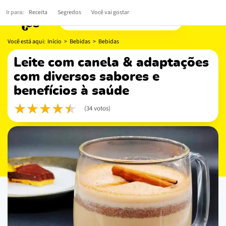
Ir para:
Receita
Segredos
Você vai gostar
Você está aqui:
Início
>
Bebidas
>
Bebidas
leite com canela & adaptações
com diversos sabores e
benefícios à saúde
(34 votos)