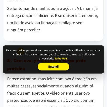
Se for tomar de manhã, pula o açúcar. A banana já
entrega doçura suficiente. E se quiser incrementar,
um fio de aveia ou linhaça faz milagre sem
ninguém perceber.
Usamos cookies para melhorar sua experiência, medir audiência e personalizar
anúncios. Ao clicar em entendi, você concorda com nossa política de
privacidade.
Saiba Mais
.
8º. Com ovo, pra quando o corpo pede
Entendi
proteína
Parece estranho, mas leite com ovo é tradição em
muitas casas, especialmente quando alguém tá
fraco ou sem apetite. O vídeo orienta usar ovo
pasteurizado, e isso é essencial. Ovo cru comum