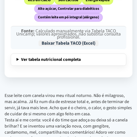
Rico em Cálcio
Sem Lactose
Energia Rápida
Alto açúcar, Controlar para diabéticos
Contém leite em pó integral (alérgeno)
Fonte:
Calculado manualmente via Tabela TACO
Unicamp; valores aproximados, não substitui consulta
profissional.
Baixar Tabela TACO (Excel)
Ver tabela nutricional completa
Esse leite com canela virou meu ritual noturno. Não é milagroso,
mas acalma. Já fiz num dia de estresse total e, antes de terminar de
servir, já tava mais leve. Acho que é o cheiro, o calor, o gesto simples
de cuidar de si mesmo com algo feito em casa.
Testa aí e me conta: você é do time que adoça ou deixa só a canela
brilhar? E se inventou uma variação nova, com gengibre,
cardamomo, mel, compartilha nos comentários! Adoro ver como