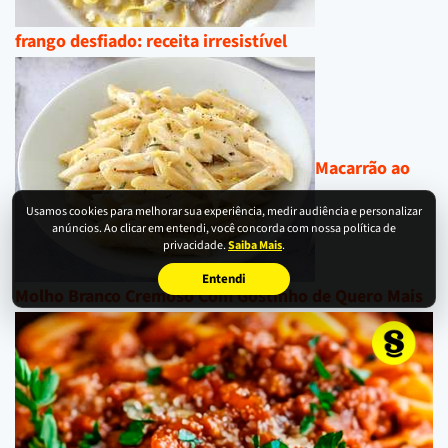
frango desfiado: receita irresistível
Macarrão ao
Usamos cookies para melhorar sua experiência, medir audiência e personalizar
anúncios. Ao clicar em entendi, você concorda com nossa política de
privacidade.
Saiba Mais
.
Entendi
Molho Branco Cremoso Com Gostinho de Quero Mais