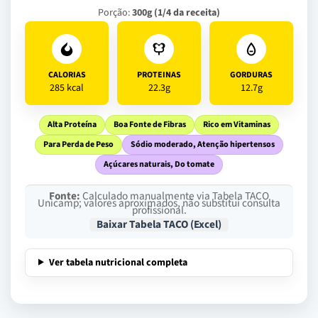
Porção:
300g (1/4 da receita)
CALORIAS
PROTEINAS
GORDURAS
285 kcal
22.3g
12.7g
Alta Proteína
Boa Fonte de Fibras
Rico em Vitaminas
Para Perda de Peso
Sódio moderado, Atenção hipertensos
Açúcares naturais, Do tomate
Fonte:
Calculado manualmente via Tabela TACO
Unicamp; valores aproximados, não substitui consulta
profissional.
Baixar Tabela TACO (Excel)
Ver tabela nutricional completa