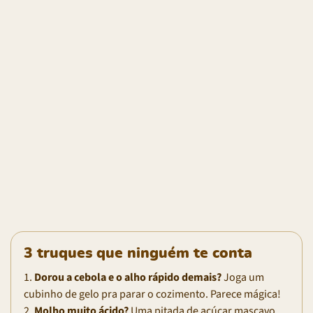
3 truques que ninguém te conta
1.
Dorou a cebola e o alho rápido demais?
Joga um
cubinho de gelo pra parar o cozimento. Parece mágica!
2.
Molho muito ácido?
Uma pitada de açúcar mascavo