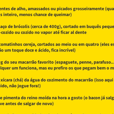
entes de alho, amassados ou picados grosseiramente (qu
s inteiro, menos chance de queimar)
aço de brócolis (cerca de 400g), cortado em buquês peque
-cozido ou cozido no vapor até ficar al dente
tomatinhos cereja, cortados ao meio ou em quatro (eles 
ão um toque doce e ácido, fica incrível)
g do seu macarrão favorito (espaguete, penne, parafuso..
lquer um funciona, mas eu prefiro os que pegam bem o m
 xícara (chá) da água do cozimento do macarrão (isso aqui
uido, não jogue fora!)
 e pimenta do reino moída na hora a gosto (o bacon já sal
ve antes de salgar de novo)