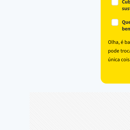
Cub
sus
Que
bem
Olha, é b
pode troca
única cois