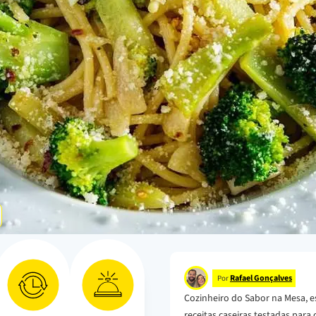
Rafael Gonçalves
Por
Cozinheiro do Sabor na Mesa, e
receitas caseiras testadas para o