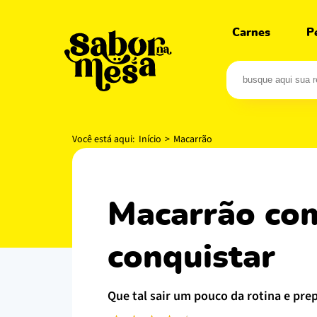
Carnes
P
Você está aqui:
Início
>
Macarrão
macarrão com brócolis: o cremoso que vai te
conquistar
que tal sair um pouco da rotina e pre