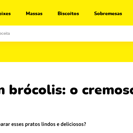
Ir para:
Receita
Segredos
Variações
O que servir junto
eixes
Massas
Biscoitos
Sobremesas
parar esses pratos lindos e deliciosos?