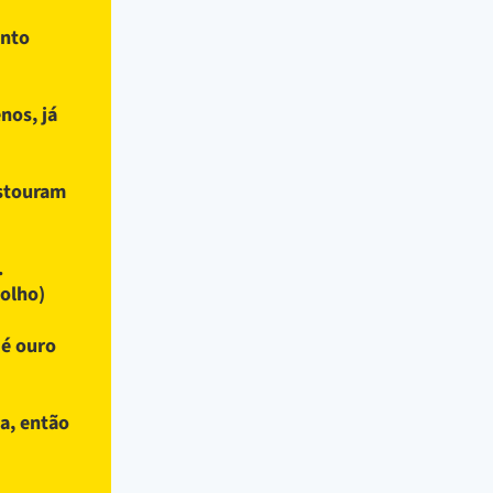
anto
nos, já
estouram
.
olho)
 é ouro
ga, então