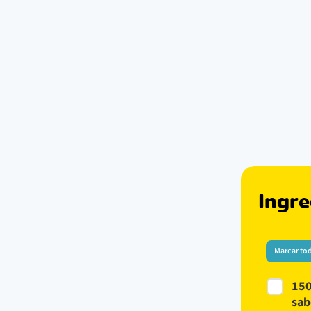
Ingre
Marcar to
150
sab