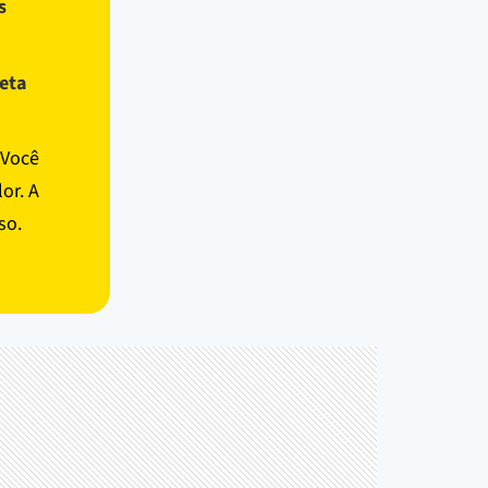
s
eta
 Você
or. A
so.