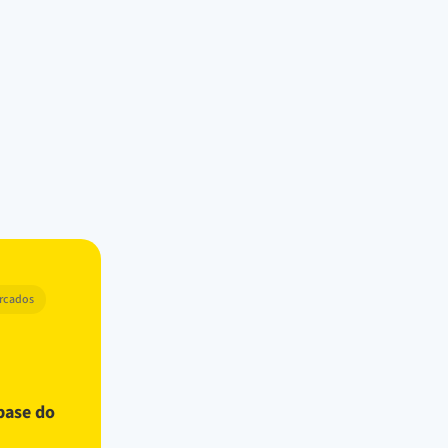
arcados
base do