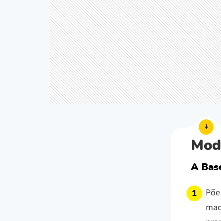
Mod
A Bas
Põe
maca