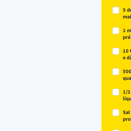
5 d
mai
1 m
pré
10 
e d
500
qua
1/2
líq
Sal
pro