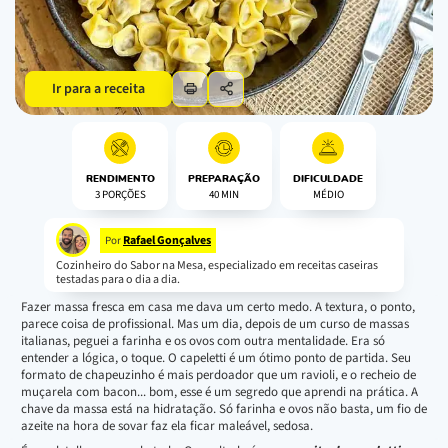
Ir para a receita
RENDIMENTO
PREPARAÇÃO
DIFICULDADE
3 PORÇÕES
40 MIN
MÉDIO
Rafael Gonçalves
Por
Cozinheiro do Sabor na Mesa, especializado em receitas caseiras
testadas para o dia a dia.
Fazer massa fresca em casa me dava um certo medo. A textura, o ponto,
parece coisa de profissional. Mas um dia, depois de um curso de massas
italianas, peguei a farinha e os ovos com outra mentalidade. Era só
entender a lógica, o toque. O capeletti é um ótimo ponto de partida. Seu
formato de chapeuzinho é mais perdoador que um ravioli, e o recheio de
muçarela com bacon... bom, esse é um segredo que aprendi na prática. A
chave da massa está na hidratação. Só farinha e ovos não basta, um fio de
azeite na hora de sovar faz ela ficar maleável, sedosa.