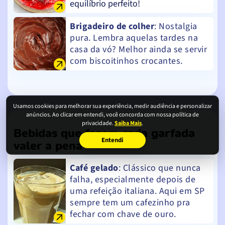
equilíbrio perfeito!
Brigadeiro de colher
: Nostalgia
pura. Lembra aquelas tardes na
casa da vó? Melhor ainda se servir
com biscoitinhos crocantes.
Usamos cookies para melhorar sua experiência, medir audiência e personalizar
anúncios. Ao clicar em entendi, você concorda com nossa política de
privacidade.
Saiba Mais
.
Bebidas que fazem cada garfada
Entendi
valer a pena
Café gelado
: Clássico que nunca
falha, especialmente depois de
uma refeição italiana. Aqui em SP
sempre tem um cafezinho pra
fechar com chave de ouro.