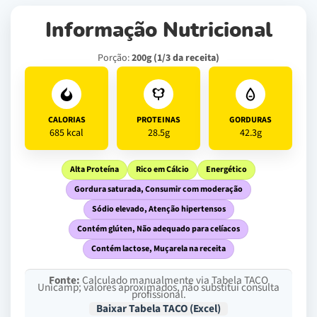
Informação Nutricional
Porção:
200g (1/3 da receita)
CALORIAS
PROTEINAS
GORDURAS
685 kcal
28.5g
42.3g
Alta Proteína
Rico em Cálcio
Energético
Gordura saturada, Consumir com moderação
Sódio elevado, Atenção hipertensos
Contém glúten, Não adequado para celíacos
Contém lactose, Muçarela na receita
Fonte:
Calculado manualmente via Tabela TACO
Unicamp; valores aproximados, não substitui consulta
profissional.
Baixar Tabela TACO (Excel)