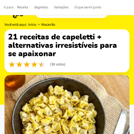
Ir para:
Receita
Segredos
Variações
O que servir junto
Você está aqui:
Início
>
Macarrão
21 receitas de capeletti +
alternativas irresistíveis para
se apaixonar
(38 votos)