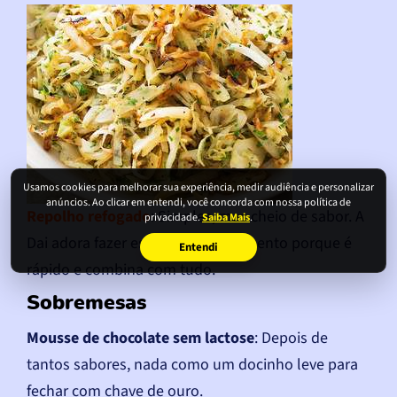
Usamos cookies para melhorar sua experiência, medir audiência e personalizar
anúncios. Ao clicar em entendi, você concorda com nossa política de
Repolho refogado
: Simples, mas cheio de sabor. A
privacidade.
Saiba Mais
.
Dai adora fazer esse acompanhamento porque é
Entendi
rápido e combina com tudo.
Sobremesas
Mousse de chocolate sem lactose
: Depois de
tantos sabores, nada como um docinho leve para
fechar com chave de ouro.