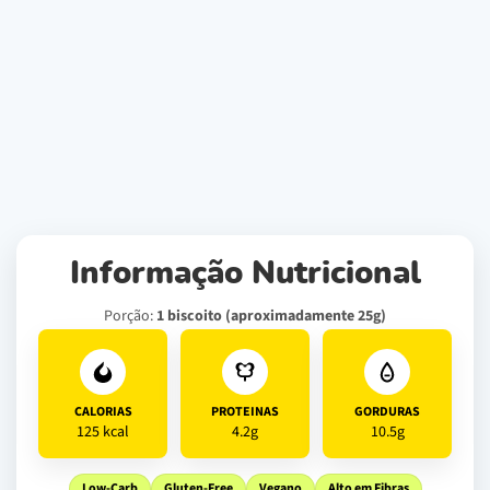
Informação Nutricional
Porção:
1 biscoito (aproximadamente 25g)
CALORIAS
PROTEINAS
GORDURAS
125 kcal
4.2g
10.5g
Low-Carb
Gluten-Free
Vegano
Alto em Fibras