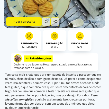
Ir para a receita
RENDIMENTO
PREPARAÇÃO
DIFICULDADE
14 UNIDADES
40 MIN
FÁCIL
Rafael Gonçalves
Por
Cozinheiro do Sabor na Mesa, especializado em receitas caseiras
testadas para o dia a dia.
Tem coisa mais chata que abrir um pacote de biscoito e perceber que ele
tá mole, cheio de óleo e com gosto de nada? Já perdi a conta de quantas
vezes isso aconteceu aqui em casa. E pior: muitos desses biscoitos ainda
têm glúten, o que complica pra quem sente desconforto depois de comer
trigo. Foi por isso que comecei a testar receitas caseiras sem glúten que
não parecessem feitas por obrigação, mas por desejo. Por sabor. Esses
biscoitos sem glúten
aqui são exatamente isso: crocantes por fora,
levemente macios por dentro, com um toque de amêndoa que eleva
qualquer lanche da tarde.