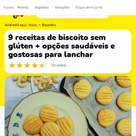
Ir para:
Receita
Segredos
Variações
O que servir junto
Você está aqui:
Início
>
Biscoitos
9 receitas de biscoito sem
glúten + opções saudáveis e
gostosas para lanchar
(33 votos)