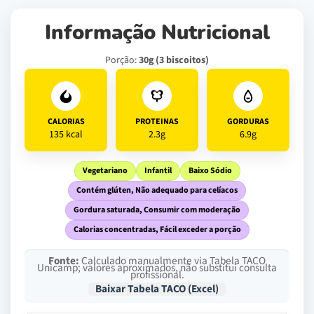
Informação Nutricional
Porção:
30g (3 biscoitos)
CALORIAS
PROTEINAS
GORDURAS
135 kcal
2.3g
6.9g
Vegetariano
Infantil
Baixo Sódio
Contém glúten, Não adequado para celíacos
Gordura saturada, Consumir com moderação
Calorias concentradas, Fácil exceder a porção
Fonte:
Calculado manualmente via Tabela TACO
Unicamp; valores aproximados, não substitui consulta
profissional.
Baixar Tabela TACO (Excel)