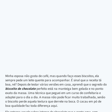
Minha esposa não gosta de café, mas quando faço esses biscoitos, ela
sempre pede um leite quente para acompanhar. É sinal que a receita tá
boa, né? Depois de testar várias versões em casa, aprendi que o segredo do
biscoito de chocolate
perfeito está na manteiga bem gelada e no ponto
exato da massa. Uma técnica que peguei em um curso de confeitaria e
adaptei para o dia a dia. A massa não pode ficar muito trabalhada, senão
o biscoito perde aquela textura que derrete na boca. O cacau em pó de
boa qualidade faz toda diferença aqui.
Ele entrega aquele sabor intenso de chocolate que a gente ama, sem