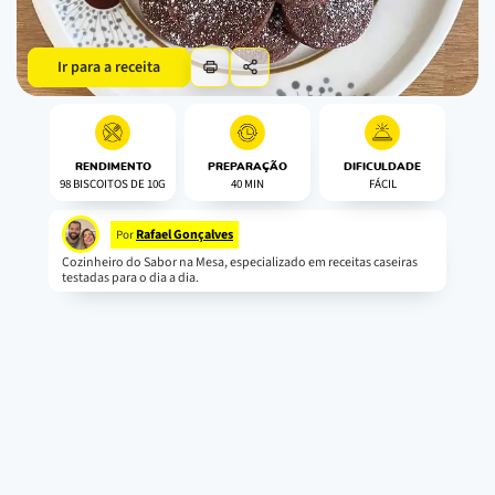
Ir para a receita
RENDIMENTO
PREPARAÇÃO
DIFICULDADE
98 BISCOITOS DE 10G
40 MIN
FÁCIL
Rafael Gonçalves
Por
Cozinheiro do Sabor na Mesa, especializado em receitas caseiras
testadas para o dia a dia.