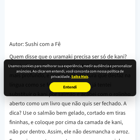
Autor: Sushi com a Fê
Quem disse que o uramaki precisa ser só de kani?
O salmão cru é o contraste perfeito, mais graxo,
Usamos cookies para melhorar sua experiência, medir audiência e personalizar
anúncios. Ao clicar em entendi, você concorda com nossa política de
mais profundo, e com aquela textura que desfaz na
privacidade.
Saiba Mais
.
língua como se fosse manteiga. Eu já tentei
Entendi
substituir o kani por salmão e acabei com o rolinho
aberto como um livro que não quis ser fechado. A
dica? Use o salmão bem gelado, cortado em tiras
fininhas, e coloque por cima da camada de kani,
não por dentro. Assim, ele não desmancha o arroz.