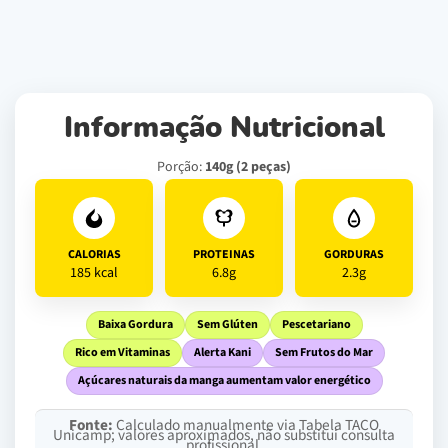
Informação Nutricional
Porção:
140g (2 peças)
CALORIAS
PROTEINAS
GORDURAS
185 kcal
6.8g
2.3g
Baixa Gordura
Sem Glúten
Pescetariano
Rico em Vitaminas
Alerta Kani
Sem Frutos do Mar
Açúcares naturais da manga aumentam valor energético
Fonte:
Calculado manualmente via Tabela TACO
Unicamp; valores aproximados, não substitui consulta
profissional.