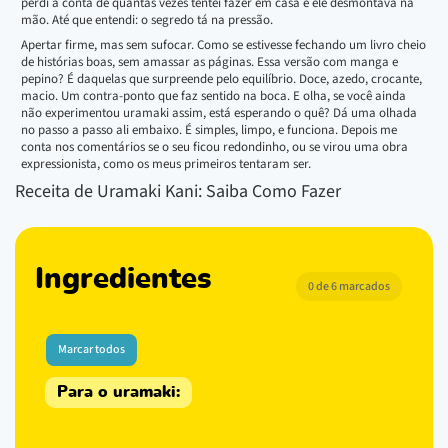
perdi a conta de quantas vezes tentei fazer em casa e ele desmontava na
mão. Até que entendi: o segredo tá na pressão.
Apertar firme, mas sem sufocar. Como se estivesse fechando um livro cheio
de histórias boas, sem amassar as páginas. Essa versão com manga e
pepino? É daquelas que surpreende pelo equilíbrio. Doce, azedo, crocante,
macio. Um contra-ponto que faz sentido na boca. E olha, se você ainda
não experimentou uramaki assim, está esperando o quê? Dá uma olhada
no passo a passo ali embaixo. É simples, limpo, e funciona. Depois me
conta nos comentários se o seu ficou redondinho, ou se virou uma obra
expressionista, como os meus primeiros tentaram ser.
Receita de Uramaki Kani: Saiba Como Fazer
Ingredientes
0 de 6 marcados
Marcar todos
Para o uramaki: