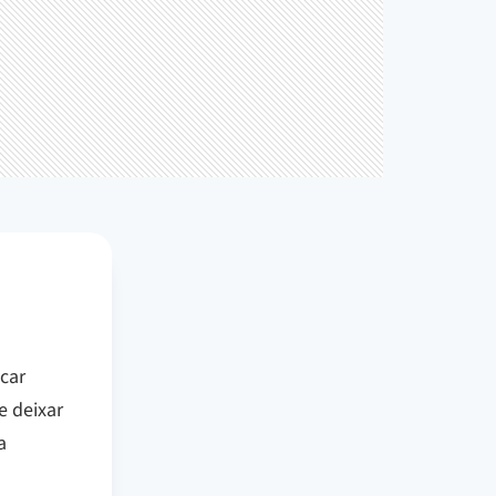
icar
e deixar
a