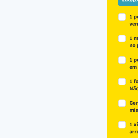
Marcar to
1 p
vem
1 m
no 
1 p
em 
1 f
Não
Ger
mis
1 x
arr