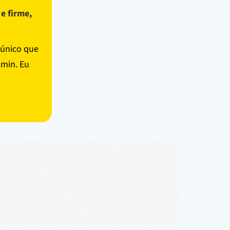
 e firme,
 único que
 min. Eu