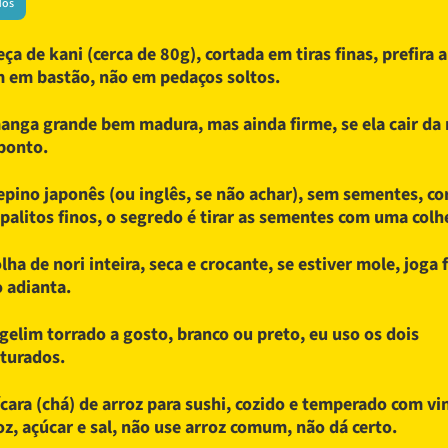
dos
eça de kani (cerca de 80g), cortada em tiras finas, prefira 
 em bastão, não em pedaços soltos.
anga grande bem madura, mas ainda firme, se ela cair da 
ponto.
epino japonês (ou inglês, se não achar), sem sementes, co
palitos finos, o segredo é tirar as sementes com uma colhe
olha de nori inteira, seca e crocante, se estiver mole, joga 
 adianta.
gelim torrado a gosto, branco ou preto, eu uso os dois
turados.
ícara (chá) de arroz para sushi, cozido e temperado com vi
oz, açúcar e sal, não use arroz comum, não dá certo.