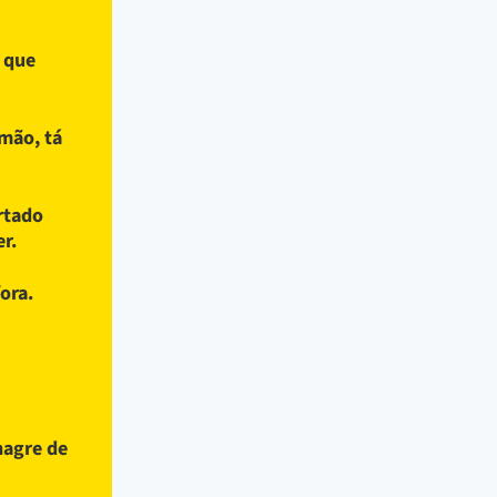
a que
mão, tá
rtado
r.
fora.
nagre de