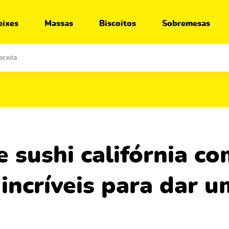
Ir para:
Receita
Segredos
Variações
eixes
Massas
Biscoitos
Sobremesas
incríveis para dar 