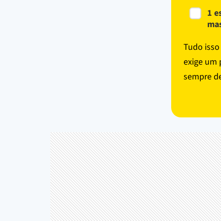
1 e
mas
Tudo isso
exige um 
sempre de