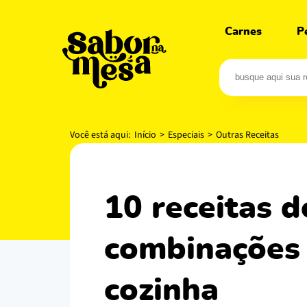
Carnes
P
Você está aqui:
Início
>
Especiais
>
Outras Receitas
10 receitas de sushi califórnia com
combinações 
cozinha