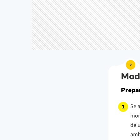
Mod
Prepar
Se a
morn
de u
amb