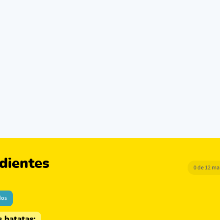
dientes
0 de 12 m
dos
s batatas: