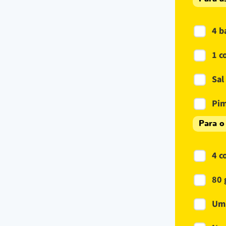
4 b
1 c
Sal
Pim
Para o
4 c
80 
Um 