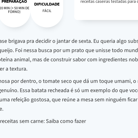
receitas caseiras testadas para o
PREPARAÇÃO
DIFICULDADE
20 MIN (+ 50 MIN DE
FÁCIL
FORNO)
brigava pra decidir o jantar de sexta. Eu queria algo subst
ueijo. Foi nessa busca por um prato que unisse todo mund
proteína animal, mas de construir sabor com ingredientes 
er a textura.
cremosa por dentro, o tomate seco que dá um toque umami, o
nuíno. Essa batata recheada é só um exemplo do que você v
uma refeição gostosa, que reúne a mesa sem ninguém ficar 
e.
eceitas sem carne: Saiba como fazer