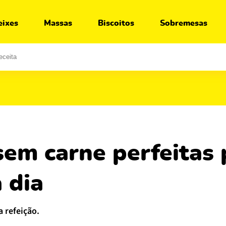
Ir para:
Receita
Segredos
eixes
Massas
Biscoitos
Sobremesas
a dia
 refeição.