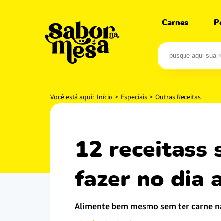
Carnes
P
Você está aqui:
Início
>
Especiais
>
Outras Receitas
12 receitass sem carne perfeitas para você
fazer no dia 
alimente bem mesmo sem ter carne na