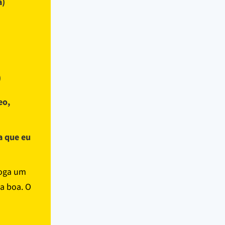
a)
)
eo,
a que eu
Joga um
a boa. O