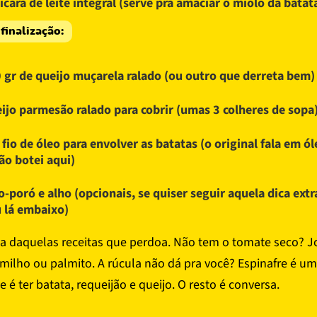
ícara de leite integral (serve pra amaciar o miolo da batat
finalização:
 gr de queijo muçarela ralado (ou outro que derreta bem)
ijo parmesão ralado para cobrir (umas 3 colheres de sopa
fio de óleo para envolver as batatas (o original fala em ól
ão botei aqui)
o-poró e alho (opcionais, se quiser seguir aquela dica extr
 lá embaixo)
a daquelas receitas que perdoa. Não tem o tomate seco? 
milho ou palmito. A rúcula não dá pra você? Espinafre é um
 é ter batata, requeijão e queijo. O resto é conversa.