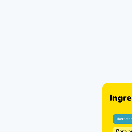
Ingre
Marcar to
Para a