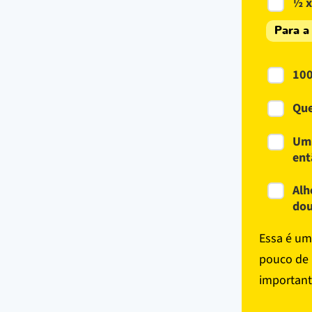
½ x
Para a 
100
Que
Um 
ent
Alh
dou
Essa é um
pouco de 
importante