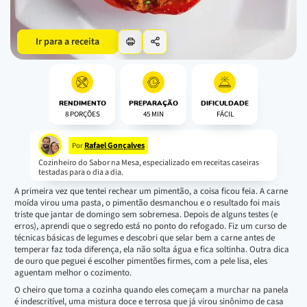
Ir para a receita
RENDIMENTO
PREPARAÇÃO
DIFICULDADE
8 PORÇÕES
45 MIN
FÁCIL
Rafael Gonçalves
Por
Cozinheiro do Sabor na Mesa, especializado em receitas caseiras
testadas para o dia a dia.
A primeira vez que tentei rechear um pimentão, a coisa ficou feia. A carne
moída virou uma pasta, o pimentão desmanchou e o resultado foi mais
triste que jantar de domingo sem sobremesa. Depois de alguns testes (e
erros), aprendi que o segredo está no ponto do refogado. Fiz um curso de
técnicas básicas de legumes e descobri que selar bem a carne antes de
temperar faz toda diferença, ela não solta água e fica soltinha. Outra dica
de ouro que peguei é escolher pimentões firmes, com a pele lisa, eles
aguentam melhor o cozimento.
O cheiro que toma a cozinha quando eles começam a murchar na panela
é indescritível, uma mistura doce e terrosa que já virou sinônimo de casa