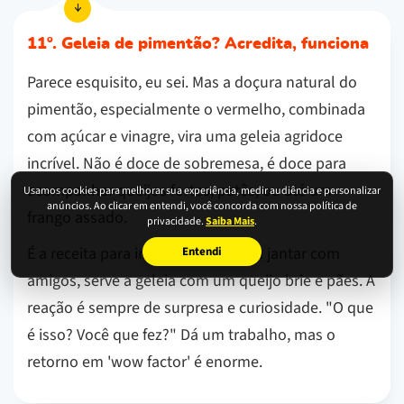
11º. Geleia de pimentão? Acredita, funciona
Parece esquisito, eu sei. Mas a doçura natural do
pimentão, especialmente o vermelho, combinada
com açúcar e vinagre, vira uma geleia agridoce
incrível. Não é doce de sobremesa, é doce para
acompanhar queijos fortes, patês, ou até um
Usamos cookies para melhorar sua experiência, medir audiência e personalizar
anúncios. Ao clicar em entendi, você concorda com nossa política de
frango assado.
privacidade.
Saiba Mais
.
É a receita para impressionar. Num jantar com
Entendi
amigos, serve a geleia com um queijo brie e pães. A
reação é sempre de surpresa e curiosidade. "O que
é isso? Você que fez?" Dá um trabalho, mas o
retorno em 'wow factor' é enorme.