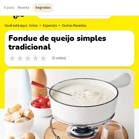
Ir para:
Receita
Segredos
Você está aqui:
Início
>
Especiais
>
Outras Receitas
fondue de queijo simples
tradicional
(0 votos)