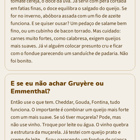
tomate cereja, o doce da uva. Já servi com pera cortada
em fatias finas, o doce equilibra o salgado do queijo. Se
for no inverno, abóbora assada com um fio de azeite
funciona. E se quiser ousar? Um pedaço de salame bem
fino, ou um cubinho de bacon torrado. Mas cuidado:
carnes muito fortes, como calabresa, exigem queijos
mais suaves. Já vi alguém colocar presunto cru e ficar
com o fondue parecendo um sanduíche de padaria. Não
foi bonito.
E se eu não achar Gruyère ou
Emmenthal?
Então use o que tem. Cheddar, Gouda, Fontina, tudo
funciona. O importante é combinar um queijo mais forte
com um mais suave. Se só tiver muçarela? Pode, mas
não use vinho. Troque por leite ou água. O vinho quebra
a estrutura da muçarela. Já testei com queijo prato e
creme de leite… ficou parecendo um fondue de criança.