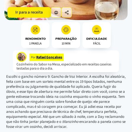
Ir para a receita
RENDIMENTO
PREPARAÇÃO
DIFICULDADE
1 PANELA
10 MIN
FÁCIL
Rafael Gonçalves
Por
Cozinheiro do Sabor na Mesa, especializado em receitas caseiras
testadas para o dia a dia.
Escolhi o gancho número 9: Gancho de Voz Interior. A escolha foi aleatória,
feita com base em um sorteio mental entre os 19 tipos listados, nenhuma
preferência ou julgamento de qualidade foi aplicado. Queria fugir do
óbvio, e esse tipo de abertura me permite falar direto com você, como se a
gente estivesse trocando ideia na cozinha enquanto o vinho esquenta. Tem
uma coisa que ninguém conta sobre fondue de queijo: ele parece
complicado, mas é só coragem pra começar. Eu já adiei essa receita por
anos achando que precisava de técnica de chef, temperatura perfeita,
equipamento especial. Até que um sábado à noite, com a Day reclamando
que não tinha jantar planejado e o
titanzinho
encarando a panela como se
fosse virar um ossinho, decidi arriscar.