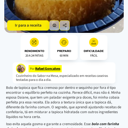
Ir para a receita
RENDIMENTO
PREPARO
DIFICULDADE
20 A 24 FATIAS
60 MIN
FÁCIL
Rafael Gonçalves
Por
Cozinheiro do Sabor na Mesa, especializado em receitas caseiras
testadas para o dia a dia.
Bolo de tapioca que fica cremoso por dentro e sequinho por fora é tipo
encontrar o equilíbrio perfeito na cozinha. Parece dificil, mas não é. Minha
esposa Daiane, que tem um paladar exigente pra doces, foi minha cobaia
perfeita pra essa receita. Ela adora a textura única que a tapioca dá,
diferente da farinha comum. O segredo, que aprendi ajustando receitas de
confeitaria, tá em misturar a tapioca hidratada com outros ingredientes
líquidos na hora certa.
Isso evita aquela gosma e garante a cremosidade. Esse
bolo com farinha