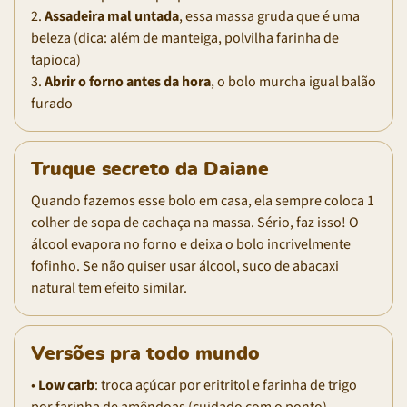
2.
Assadeira mal untada
, essa massa gruda que é uma
beleza (dica: além de manteiga, polvilha farinha de
tapioca)
3.
Abrir o forno antes da hora
, o bolo murcha igual balão
furado
Truque secreto da Daiane
Quando fazemos esse bolo em casa, ela sempre coloca 1
colher de sopa de cachaça na massa. Sério, faz isso! O
álcool evapora no forno e deixa o bolo incrivelmente
fofinho. Se não quiser usar álcool, suco de abacaxi
natural tem efeito similar.
Versões pra todo mundo
•
Low carb
: troca açúcar por eritritol e farinha de trigo
por farinha de amêndoas (cuidado com o ponto)