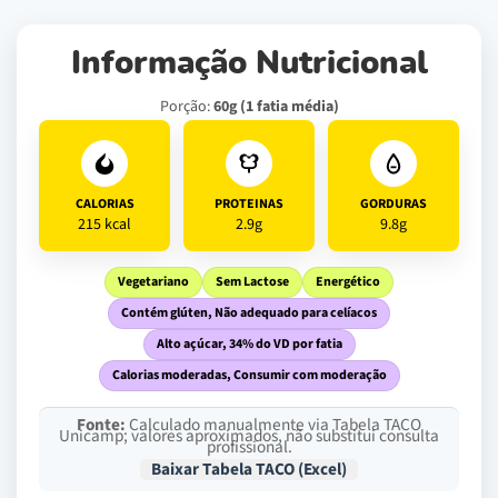
Informação Nutricional
Porção:
60g (1 fatia média)
CALORIAS
PROTEINAS
GORDURAS
215 kcal
2.9g
9.8g
Vegetariano
Sem Lactose
Energético
Contém glúten, Não adequado para celíacos
Alto açúcar, 34% do VD por fatia
Calorias moderadas, Consumir com moderação
Fonte:
Calculado manualmente via Tabela TACO
Unicamp; valores aproximados, não substitui consulta
profissional.
Baixar Tabela TACO (Excel)