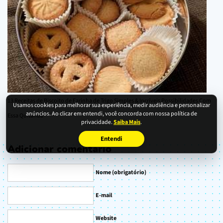
13 Receitas de Biscoito de Farinha de Trigo Simples & Incríveis Possibilidades Com
Usamos cookies para melhorar sua experiência, medir audiência e personalizar
anúncios. Ao clicar em entendi, você concorda com nossa política de
Essa Quitanda
privacidade.
Saiba Mais
.
Entendi
Adicionar comentário
Nome (obrigatório)
E-mail
Website