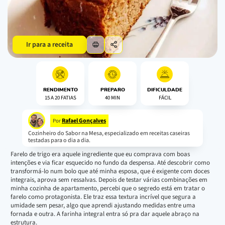
Ir para a receita
RENDIMENTO
PREPARO
DIFICULDADE
15 A 20 FATIAS
40 MIN
FÁCIL
Rafael Gonçalves
Por
Cozinheiro do Sabor na Mesa, especializado em receitas caseiras
testadas para o dia a dia.
Farelo de trigo era aquele ingrediente que eu comprava com boas
intenções e via ficar esquecido no fundo da despensa. Até descobrir como
transformá-lo num bolo que até minha esposa, que é exigente com doces
integrais, aprova sem ressalvas. Depois de testar várias combinações em
minha cozinha de apartamento, percebi que o segredo está em tratar o
farelo como protagonista. Ele traz essa textura incrível que segura a
umidade sem pesar, algo que aprendi ajustando medidas entre uma
fornada e outra. A farinha integral entra só pra dar aquele abraço na
estrutura.