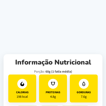
Informação Nutricional
Porção:
60g (1 fatia média)
CALORIAS
PROTEINAS
GORDURAS
198 kcal
4.8g
7.6g