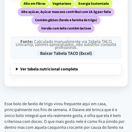
Alto em Fibras
Vegetariano
Energia Sustentada
Alto açúcar, Açúcar mascavo contribui com 18.5g por fatia
Contém glúten (farelo e farinha de trigo)
Versão com leite contém lactose
Fonte:
Calculado manualmente via Tabela TACO
Unicamp; valores aproximados, não substitui consulta
profissional.
Baixar Tabela TACO (Excel)
Ver tabela nutricional completa
Esse bolo de farelo de trigo virou frequente aqui em casa,
principalmente nos fins de semana. A Daiane até brinca que é o
único bolo integral que ela realmente gosta, e olha que ela é bem
criteriosa com doces. O que mais gosto nele é como fica úmido por
dentro mas com aquela casquinha crocante por causa do farelo na