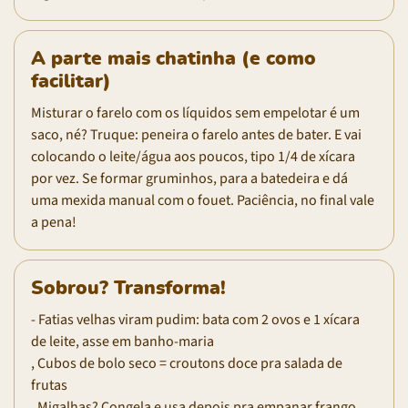
A parte mais chatinha (e como
facilitar)
Misturar o farelo com os líquidos sem empelotar é um
saco, né? Truque: peneira o farelo antes de bater. E vai
colocando o leite/água aos poucos, tipo 1/4 de xícara
por vez. Se formar gruminhos, para a batedeira e dá
uma mexida manual com o fouet. Paciência, no final vale
a pena!
Sobrou? Transforma!
- Fatias velhas viram pudim: bata com 2 ovos e 1 xícara
de leite, asse em banho-maria
, Cubos de bolo seco = croutons doce pra salada de
frutas
, Migalhas? Congela e usa depois pra empanar frango