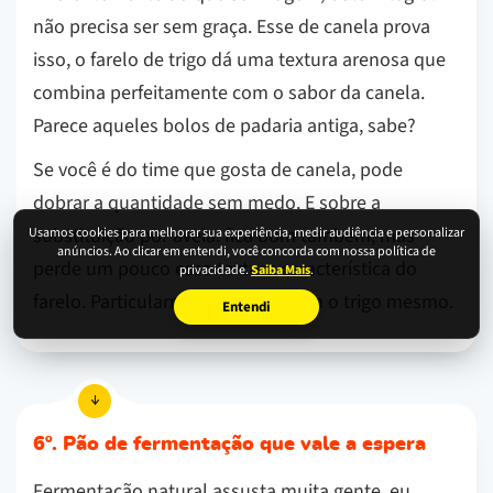
não precisa ser sem graça. Esse de canela prova
isso, o farelo de trigo dá uma textura arenosa que
combina perfeitamente com o sabor da canela.
Parece aqueles bolos de padaria antiga, sabe?
Se você é do time que gosta de canela, pode
dobrar a quantidade sem medo. E sobre a
substituição por aveia: fica bom também, mas
Usamos cookies para melhorar sua experiência, medir audiência e personalizar
anúncios. Ao clicar em entendi, você concorda com nossa política de
perde um pouco essa textura característica do
privacidade.
Saiba Mais
.
farelo. Particularmente prefiro com o trigo mesmo.
Entendi
6º. Pão de fermentação que vale a espera
Fermentação natural assusta muita gente, eu