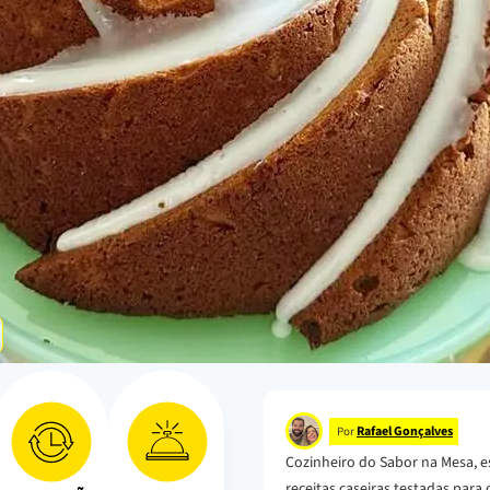
Rafael Gonçalves
Por
Cozinheiro do Sabor na Mesa, e
receitas caseiras testadas para o