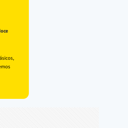
doce
ásicos,
temos