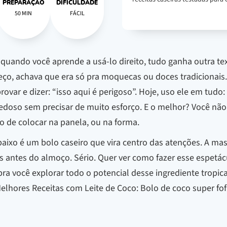
PREPARAÇÃO
DIFICULDADE
50 MIN
FÁCIL
E quando você aprende a usá-lo direito, tudo ganha outra text
ço, achava que era só pra moquecas ou doces tradicionais.
ovar e dizer: “isso aqui é perigoso”. Hoje, uso ele em tud
doso sem precisar de muito esforço. E o melhor? Você não 
o de colocar na panela, ou na forma.
baixo é um bolo caseiro que vira centro das atenções. A mas
ias antes do almoço. Sério. Quer ver como fazer esse espet
 pra você explorar todo o potencial desse ingrediente tropi
lhores Receitas com Leite de Coco: Bolo de coco super fofin