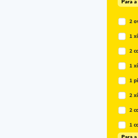
Para a
2 o
1 x
2 c
1 x
1 p
2 x
2 c
1 c
Para a