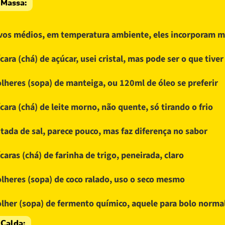
 Massa:
vos médios, em temperatura ambiente, eles incorporam m
ícara (chá) de açúcar, usei cristal, mas pode ser o que tiver
olheres (sopa) de manteiga, ou 120ml de óleo se preferir
ícara (chá) de leite morno, não quente, só tirando o frio
itada de sal, parece pouco, mas faz diferença no sabor
ícaras (chá) de farinha de trigo, peneirada, claro
olheres (sopa) de coco ralado, uso o seco mesmo
olher (sopa) de fermento químico, aquele para bolo norma
 Calda: