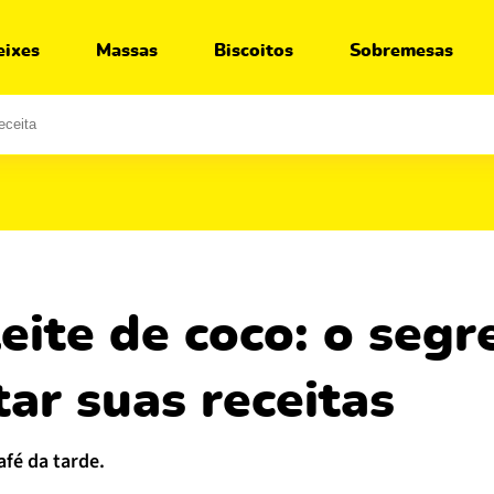
Ir para:
Receita
Segredos
Variações
eixes
Massas
Biscoitos
Sobremesas
tar suas receitas
afé da tarde.