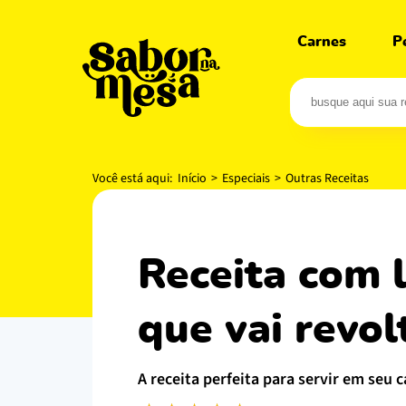
Carnes
P
Você está aqui:
Início
>
Especiais
>
Outras Receitas
receita com leite de coco: o segredo cremoso
que vai revol
a receita perfeita para servir em seu c