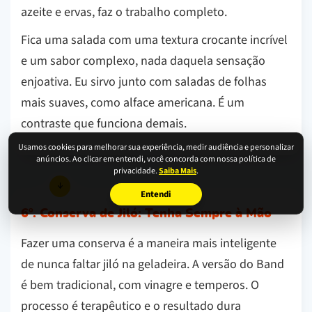
azeite e ervas, faz o trabalho completo.
Fica uma salada com uma textura crocante incrível
e um sabor complexo, nada daquela sensação
enjoativa. Eu sirvo junto com saladas de folhas
mais suaves, como alface americana. É um
contraste que funciona demais.
Usamos cookies para melhorar sua experiência, medir audiência e personalizar
anúncios. Ao clicar em entendi, você concorda com nossa política de
privacidade.
Saiba Mais
.
Entendi
6º. Conserva de Jiló: Tenha Sempre à Mão
Fazer uma conserva é a maneira mais inteligente
de nunca faltar jiló na geladeira. A versão do Band
é bem tradicional, com vinagre e temperos. O
processo é terapêutico e o resultado dura