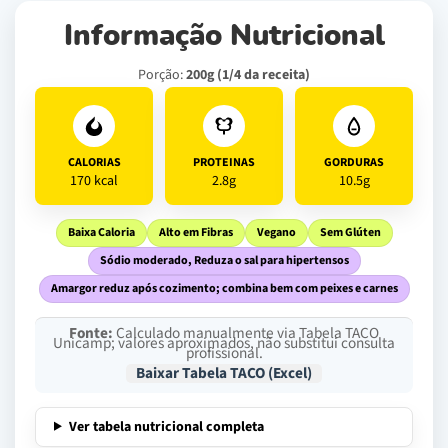
Informação Nutricional
Porção:
200g (1/4 da receita)
CALORIAS
PROTEINAS
GORDURAS
170 kcal
2.8g
10.5g
Baixa Caloria
Alto em Fibras
Vegano
Sem Glúten
Sódio moderado, Reduza o sal para hipertensos
Amargor reduz após cozimento; combina bem com peixes e carnes
Fonte:
Calculado manualmente via Tabela TACO
Unicamp; valores aproximados, não substitui consulta
profissional.
Baixar Tabela TACO (Excel)
Ver tabela nutricional completa