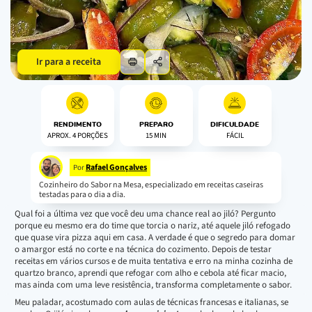
Ir para a receita
RENDIMENTO
PREPARO
DIFICULDADE
APROX. 4 PORÇÕES
15 MIN
FÁCIL
Rafael Gonçalves
Por
Cozinheiro do Sabor na Mesa, especializado em receitas caseiras
testadas para o dia a dia.
Qual foi a última vez que você deu uma chance real ao jiló? Pergunto
porque eu mesmo era do time que torcia o nariz, até aquele jiló refogado
que quase vira pizza aqui em casa. A verdade é que o segredo para domar
o amargor está no corte e na técnica do cozimento. Depois de testar
receitas em vários cursos e de muita tentativa e erro na minha cozinha de
quartzo branco, aprendi que refogar com alho e cebola até ficar macio,
mas ainda com uma leve resistência, transforma completamente o sabor.
Meu paladar, acostumado com aulas de técnicas francesas e italianas, se