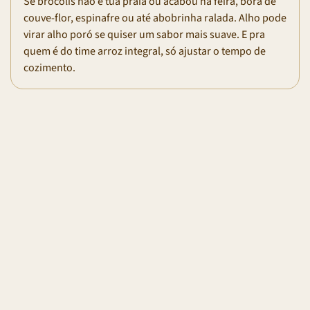
Se brócolis não é tua praia ou acabou na feira, bora de
couve-flor, espinafre ou até abobrinha ralada. Alho pode
virar alho poró se quiser um sabor mais suave. E pra
quem é do time arroz integral, só ajustar o tempo de
cozimento.