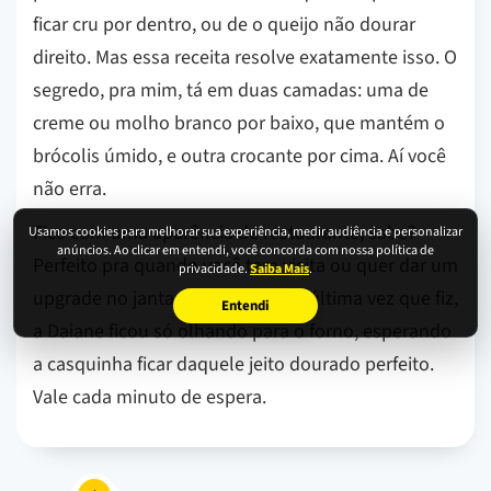
ficar cru por dentro, ou de o queijo não dourar
direito. Mas essa receita resolve exatamente isso. O
segredo, pra mim, tá em duas camadas: uma de
creme ou molho branco por baixo, que mantém o
brócolis úmido, e outra crocante por cima. Aí você
não erra.
Fica com uma aparência de restaurante, sabe?
Usamos cookies para melhorar sua experiência, medir audiência e personalizar
anúncios. Ao clicar em entendi, você concorda com nossa política de
Perfeito pra quando você tem visita ou quer dar um
privacidade.
Saiba Mais
.
upgrade no jantar de domingo. A última vez que fiz,
Entendi
a Daiane ficou só olhando para o forno, esperando
a casquinha ficar daquele jeito dourado perfeito.
Vale cada minuto de espera.