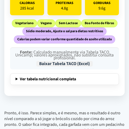
CALORIAS
PROTEINAS
GORDURAS
285 kcal
4.8g
9.6g
Vegetariano
Vegano
Sem Lactose
Boa Fonte de Fibras
Sódio moderado, Ajuste o sal para dietas restritivas
Calorias podem variar conforme quantidade de azeite utilizada
Fonte:
Calculado manualmente via Tabela TACO
Unicamp; valores aproximados, não substitui consulta
profissional.
Baixar Tabela TACO (Excel)
Ver tabela nutricional completa
Pronto, é isso. Parece simples, e é mesmo, mas o resultado é outro
nível comparado a só jogar o brócolis cozido por cima do arroz
pronto. O sabor fica integrado, cada garfada vem com um pedacinho