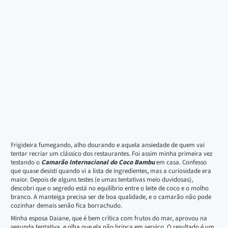
Frigideira fumegando, alho dourando e aquela ansiedade de quem vai
tentar recriar um clássico dos restaurantes. Foi assim minha primeira vez
testando o
Camarão Internacional do Coco Bambu
em casa. Confesso
que quase desisti quando vi a lista de ingredientes, mas a curiosidade era
maior. Depois de alguns testes (e umas tentativas meio duvidosas),
descobri que o segredo está no equilíbrio entre o leite de coco e o molho
branco. A manteiga precisa ser de boa qualidade, e o camarão não pode
cozinhar demais senão fica borrachudo.
Minha esposa Daiane, que é bem crítica com frutos do mar, aprovou na
segunda tentativa, e olha que ela não brinca em serviço. O resultado é um