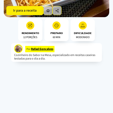
Ir para a receita
RENDIMENTO
PREPARO
DIFICULDADE
12 PORÇÕES
60 MIN
MODERADO
Rafael Gonçalves
Por
Cozinheiro do Sabor na Mesa, especializado em receitas caseiras
testadas para o dia a dia.