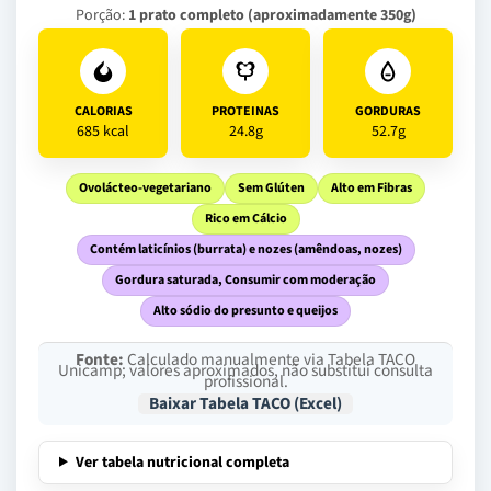
Porção:
1 prato completo (aproximadamente 350g)
CALORIAS
PROTEINAS
GORDURAS
685 kcal
24.8g
52.7g
Ovolácteo-vegetariano
Sem Glúten
Alto em Fibras
Rico em Cálcio
Contém laticínios (burrata) e nozes (amêndoas, nozes)
Gordura saturada, Consumir com moderação
Alto sódio do presunto e queijos
Fonte:
Calculado manualmente via Tabela TACO
Unicamp; valores aproximados, não substitui consulta
profissional.
Baixar Tabela TACO (Excel)
Ver tabela nutricional completa