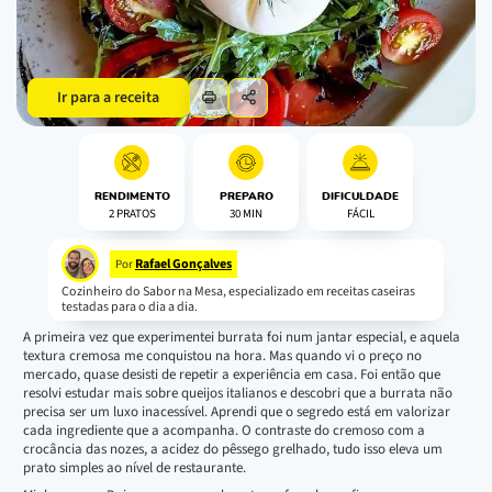
Ir para a receita
RENDIMENTO
PREPARO
DIFICULDADE
2 PRATOS
30 MIN
FÁCIL
Rafael Gonçalves
Por
Cozinheiro do Sabor na Mesa, especializado em receitas caseiras
testadas para o dia a dia.
A primeira vez que experimentei burrata foi num jantar especial, e aquela
textura cremosa me conquistou na hora. Mas quando vi o preço no
mercado, quase desisti de repetir a experiência em casa. Foi então que
resolvi estudar mais sobre queijos italianos e descobri que a burrata não
precisa ser um luxo inacessível. Aprendi que o segredo está em valorizar
cada ingrediente que a acompanha. O contraste do cremoso com a
crocância das nozes, a acidez do pêssego grelhado, tudo isso eleva um
prato simples ao nível de restaurante.