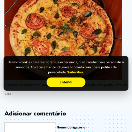
Usamos cookies para melhorar sua experiência, medir audiência e personalizar
anúncios. Ao clicar em entendi, você concorda com nossa política de
privacidade.
Saiba Mais
.
Entendi
9 Receitas de Pizza de Muçarela + Super Versões Variadas Com Esse Queijo Cremoso
para
Adicionar comentário
Nome (obrigatório)