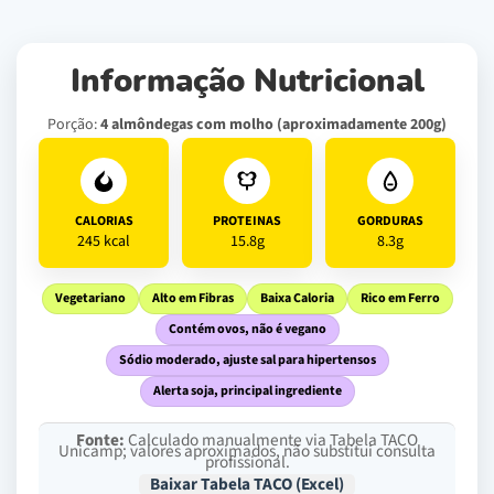
Informação Nutricional
Porção:
4 almôndegas com molho (aproximadamente 200g)
CALORIAS
PROTEINAS
GORDURAS
245 kcal
15.8g
8.3g
Vegetariano
Alto em Fibras
Baixa Caloria
Rico em Ferro
Contém ovos, não é vegano
Sódio moderado, ajuste sal para hipertensos
Alerta soja, principal ingrediente
Fonte:
Calculado manualmente via Tabela TACO
Unicamp; valores aproximados, não substitui consulta
profissional.
Baixar Tabela TACO (Excel)