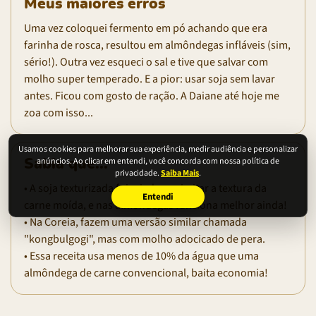
Meus maiores erros
Uma vez coloquei fermento em pó achando que era
farinha de rosca, resultou em almôndegas infláveis (sim,
sério!). Outra vez esqueci o sal e tive que salvar com
molho super temperado. E a pior: usar soja sem lavar
antes. Ficou com gosto de ração. A Daiane até hoje me
zoa com isso...
Usamos cookies para melhorar sua experiência, medir audiência e personalizar
anúncios. Ao clicar em entendi, você concorda com nossa política de
Sabia que...
privacidade.
Saiba Mais
.
• A soja texturizada foi criada pra imitar a textura da
Entendi
carne moída, e nas almôndegas funciona melhor ainda!
• Na Coreia, fazem uma versão similar chamada
"kongbulgogi", mas com molho adocicado de pera.
• Essa receita usa menos de 10% da água que uma
almôndega de carne convencional, baita economia!