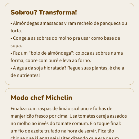
Sobrou? Transforma!
• Almôndegas amassadas viram recheio de panqueca ou
torta.
• Congela as sobras do molho pra usar como base de
sopa.
• Faz um "bolo de almôndega": coloca as sobras numa
forma, cobre com purê e leva ao forno.
• A água da soja hidratada? Regue suas plantas, é cheia
de nutrientes!
Modo chef Michelin
Finaliza com raspas de limão siciliano e folhas de
manjericão fresco por cima. Usa tomates cereja assados
no molho ao invés do tomate comum. E o toque final:
um fio de azeite trufado na hora de servir. Fica tão
chique que já enganei visitas dizendo que era de um