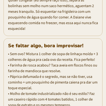
quiser congelar (eu sempre faço isso), separa as
bolinhas sem molho num saco hermético, aguentam 2
meses tranquilo. Só esquentar na frigideira com um
pouquinho de água quando for comer. A Daiane vive
esquecendo comida no freezer, mas essa aqui nunca fica
esquecida!
Se faltar algo, bora improvisar!
• Sem ovo? Mistura 1 colher de sopa de linhaça moída + 3
colheres de água pra cada ovo da receita. Fica perfeito!
• Farinha de rosca acabou? Taca aveia em flocos finos ou
farinha de mandioca que resolve.
• Páprica defumada é o segredo, mas se não tiver, usa
cominho + um pouquinho de pimenta caiena pra dar um
toque especial.
• Molho de tomate industrializado não é seu estilo? Faz
um caseiro rápido com 4 tomates batidos, 1 colher de
sopa de extrato e os mesmos temperos.