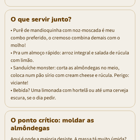
O que servir junto?
• Purê de mandioquinha com noz-moscada é meu
combo preferido, o cremoso combina demais com o
molho!
• Pra um almoço rápido: arroz integral e salada de rúcula
com limão.
• Sanduíche monster: corta as almôndegas no meio,
coloca num pão sírio com cream cheese e rúcula. Perigo:
viciante!
• Bebida? Uma limonada com hortelã ou até uma cerveja
escura, se o dia pedir.
O ponto crítico: moldar as
almôndegas
Aqui é onde a maioria desiste. A massa tá muito úmida?