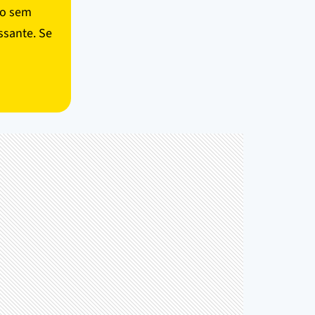
eio sem
ssante. Se