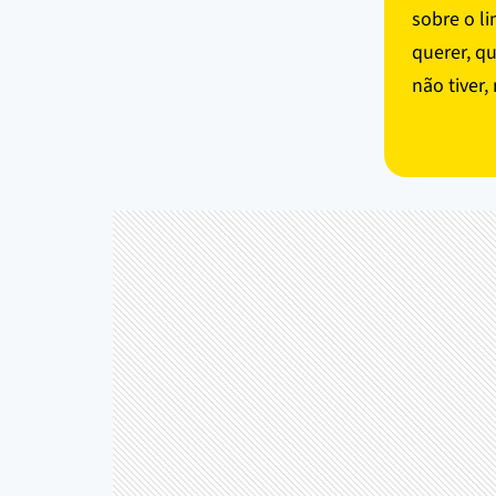
sobre o li
querer, q
não tiver,