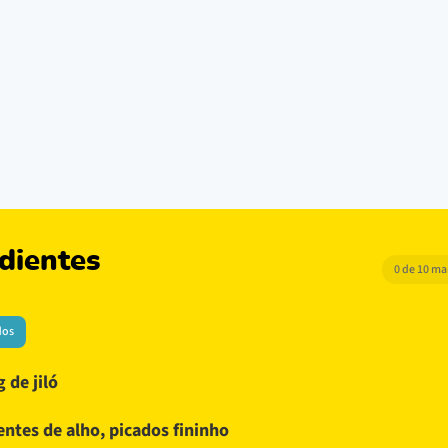
dientes
0 de 10 m
dos
g de jiló
entes de alho, picados fininho