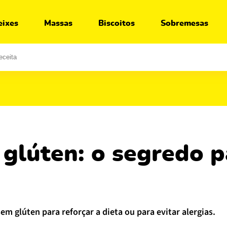
Ir para:
Receita
Segredos
Você vai gostar
eixes
Massas
Biscoitos
Sobremesas
sem glúten para reforçar a dieta ou para evitar alergias.