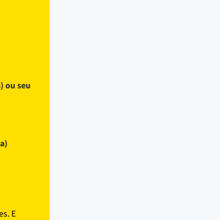
) ou seu
a)
es. E