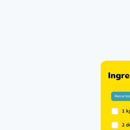
Ingre
Marcar to
1 k
2 d