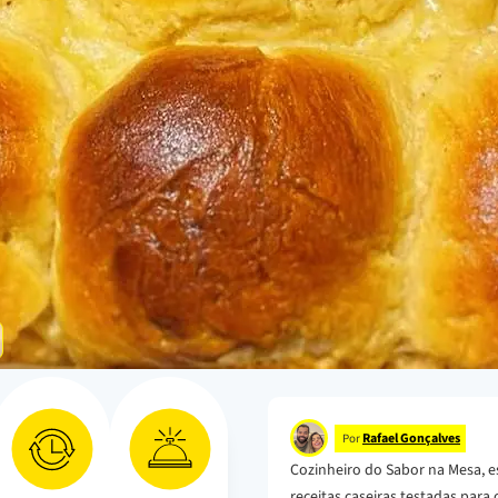
Rafael Gonçalves
Por
Cozinheiro do Sabor na Mesa, e
receitas caseiras testadas para o