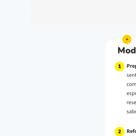
Mod
Prep
sen
com
esp
rese
sabo
Ref