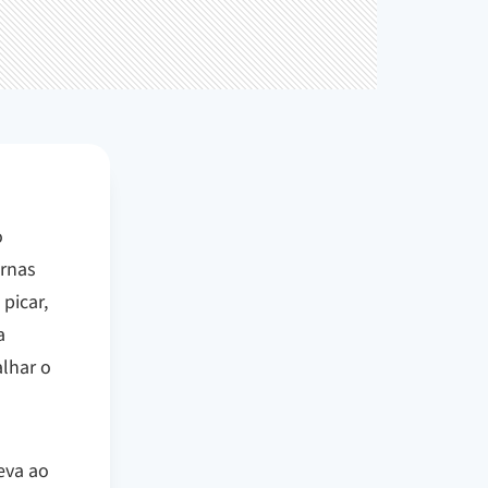
o
ernas
picar,
a
alhar o
eva ao