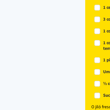
1 c
3 c
1 c
1 c
tem
1 p
Um 
½ c
Suc
O jiló fre