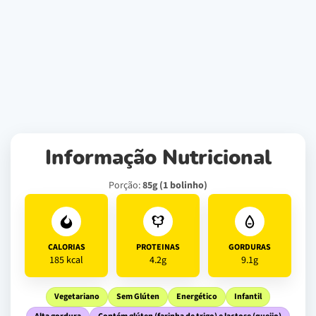
Informação Nutricional
Porção:
85g (1 bolinho)
CALORIAS
PROTEINAS
GORDURAS
185 kcal
4.2g
9.1g
Vegetariano
Sem Glúten
Energético
Infantil