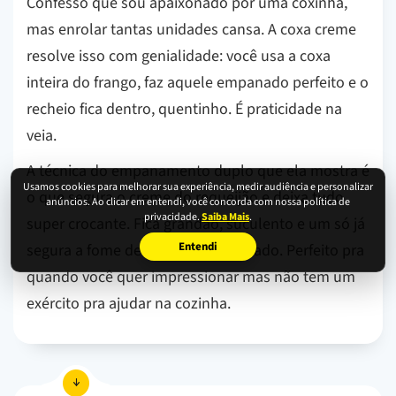
Confesso que sou apaixonado por uma coxinha,
mas enrolar tantas unidades cansa. A coxa creme
resolve isso com genialidade: você usa a coxa
inteira do frango, faz aquele empanado perfeito e o
recheio fica dentro, quentinho. É praticidade na
veia.
A técnica do empanamento duplo que ela mostra é
Usamos cookies para melhorar sua experiência, medir audiência e personalizar
o que segura o creme do requeijão e deixa tudo
anúncios. Ao clicar em entendi, você concorda com nossa política de
privacidade.
Saiba Mais
.
super crocante. Fica grandão, suculento e um só já
Entendi
segura a fome de qualquer convidado. Perfeito pra
quando você quer impressionar mas não tem um
exército pra ajudar na cozinha.