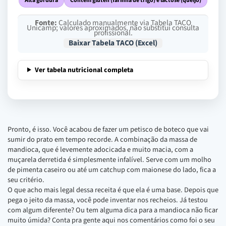
Alta gordura
Contém glúten (farinha de trigo) e lactose (queijo)
Fonte:
Calculado manualmente via Tabela TACO
Unicamp; valores aproximados, não substitui consulta
profissional.
Baixar Tabela TACO (Excel)
Ver tabela nutricional completa
Pronto, é isso. Você acabou de fazer um petisco de boteco que vai
sumir do prato em tempo recorde. A combinação da massa de
mandioca, que é levemente adocicada e muito macia, com a
muçarela derretida é simplesmente infalível. Serve com um molho
de pimenta caseiro ou até um catchup com maionese do lado, fica a
seu critério.
O que acho mais legal dessa receita é que ela é uma base. Depois que
pega o jeito da massa, você pode inventar nos recheios. Já testou
com algum diferente? Ou tem alguma dica para a mandioca não ficar
muito úmida? Conta pra gente aqui nos comentários como foi o seu