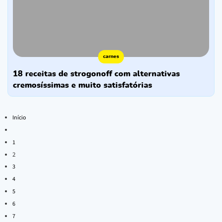
carnes
18 receitas de strogonoff com alternativas
cremosíssimas e muito satisfatórias
Início
1
2
3
4
5
6
7