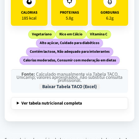
CALORIAS
PROTEINAS
GORDURAS
185 kcal
5.8g
6.2g
Vegetariano
Rico em Cálcio
Vitamina C
Alto açúcar, Cuidado para diabéticos
Contém lactose, Não adequado para intolerantes
Calorias moderadas, Consumir com moderação em dietas
Fonte:
Calculado manualmente via Tabela TACO
Unicamp; valores aproximados, não substitui consulta
profissional.
Baixar Tabela TACO (Excel)
Ver tabela nutricional completa