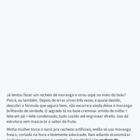
Já tentou fazer um recheio de morango e virou sopa no meio do bolo?
Pois é, eu também. Depois de errar umas três vezes, e quase desistir,
descobri a fórmula que segura bem, não escorre e ainda deixa o morango
brilhando de verdade. O segredo tá na base cremosa: amido de milho +
leite em pó + leite condensado, tudo cozido até engrossar direito. Isso dá
estrutura sem mascarar o sabor da fruta.
Minha mulher torce o nariz pra recheios artificiais, então só uso morango
fresco, cortado na hora e levemente adocicado. Nao adianta economizar
na fruta aqui, o morango é a estrela. O resultado? Um
recheio de