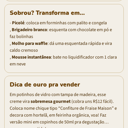
Sobrou? Transforma em...
-
Picolé
: coloca em forminhas com palito e congela
,
Brigadeiro branco
: esquenta com chocolate em pó e
faz bolinhas
,
Molho para waffle
: dá uma esquentada rápida e vira
caldo cremoso
,
Mousse instantânea
: bate no liquidificador com 1 clara
em neve
Dica de ouro pra vender
Em potinhos de vidro com tampa de madeira, esse
creme vira
sobremesa gourmet
(cobra uns R$12 fácil).
Coloca nome chique tipo “Confiture de Fraise Maison” e
decora com hortelã, em feirinha orgânica, voa! Faz
versão mini em copinhos de 50ml pra degustação…