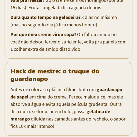
Vale pra freezer?
Só o creme sem os morangos (por até
15 dias). Fruta congelada fica aguada depois.
Dura quanto tempo na geladeira?
3 dias no máximo
(mas no segundo dia já fica menos bonito).
Por que meu creme virou sopa?
Ou faltou amido ou
você não deixou ferver o suficiente, volta pra panela com
1 colher extra de amido dissolvido!
Hack de mestre: o truque do
guardanapo
Antes de colocar o plástico filme, bota um
guardanapo
de papel
em cima do creme. Parece maluquice, mas ele
absorve a água e evita aquela película grudenta! Outra
dica ouro: se for usar em bolo, passa
gelatina de
morango
diluída nas camadas antes do recheio, o sabor
fica 10x mais intenso!