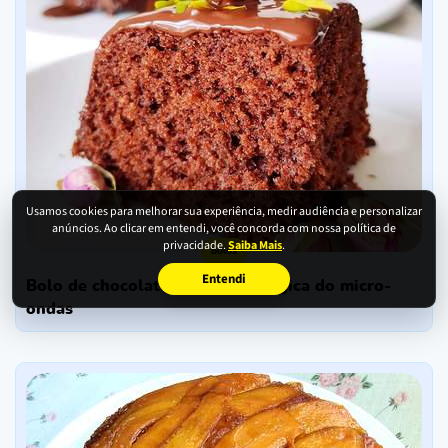
Usamos cookies para melhorar sua experiência, medir audiência e personalizar
anúncios. Ao clicar em entendi, você concorda com nossa política de
privacidade.
Saiba Mais
.
bolos
Entendi
bolo de chocolate em 5 min: mágica do micro-
ondas