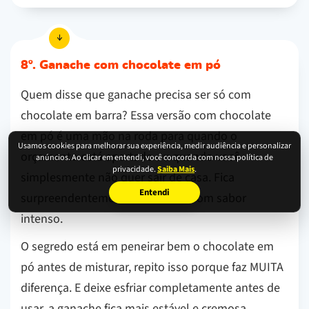
8º. Ganache com chocolate em pó
Quem disse que ganache precisa ser só com
chocolate em barra? Essa versão com chocolate
em pó é uma mão na roda para quando o
Usamos cookies para melhorar sua experiência, medir audiência e personalizar
orçamento está apertado ou quando você
anúncios. Ao clicar em entendi, você concorda com nossa política de
privacidade.
Saiba Mais
.
simplesmente não quer sair de casa. Fica
Entendi
surpreendentemente cremosa e com sabor
intenso.
O segredo está em peneirar bem o chocolate em
pó antes de misturar, repito isso porque faz MUITA
diferença. E deixe esfriar completamente antes de
usar, a ganache fica mais estável e cremosa.