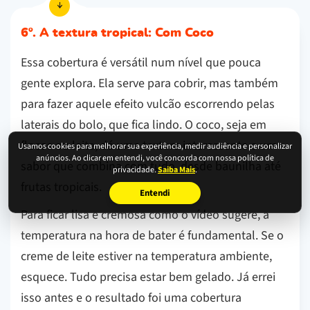
6º. A textura tropical: Com Coco
Essa cobertura é versátil num nível que pouca
gente explora. Ela serve para cobrir, mas também
para fazer aquele efeito vulcão escorrendo pelas
laterais do bolo, que fica lindo. O coco, seja em
flocos ou leite, dá uma textura interessante e um
Usamos cookies para melhorar sua experiência, medir audiência e personalizar
anúncios. Ao clicar em entendi, você concorda com nossa política de
sabor que combina com tudo, desde baunilha até
privacidade.
Saiba Mais
.
frutas tropicais.
Entendi
Para ficar lisa e cremosa como o vídeo sugere, a
temperatura na hora de bater é fundamental. Se o
creme de leite estiver na temperatura ambiente,
esquece. Tudo precisa estar bem gelado. Já errei
isso antes e o resultado foi uma cobertura