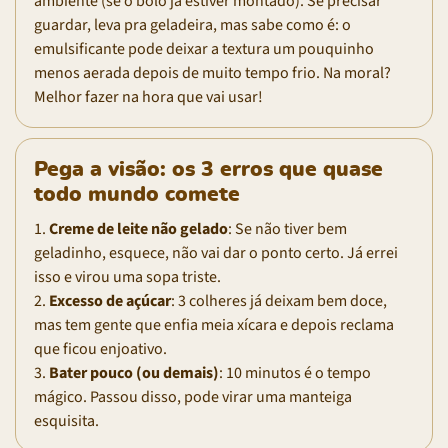
ambiente (se o bolo já estiver montado). Se precisar
guardar, leva pra geladeira, mas sabe como é: o
emulsificante pode deixar a textura um pouquinho
menos aerada depois de muito tempo frio. Na moral?
Melhor fazer na hora que vai usar!
Pega a visão: os 3 erros que quase
todo mundo comete
1.
Creme de leite não gelado
: Se não tiver bem
geladinho, esquece, não vai dar o ponto certo. Já errei
isso e virou uma sopa triste.
2.
Excesso de açúcar
: 3 colheres já deixam bem doce,
mas tem gente que enfia meia xícara e depois reclama
que ficou enjoativo.
3.
Bater pouco (ou demais)
: 10 minutos é o tempo
mágico. Passou disso, pode virar uma manteiga
esquisita.