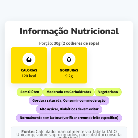
Informação Nutricional
Porção:
30g (2 colheres de sopa)
CALORIAS
GORDURAS
120 kcal
9.2g
Sem Glúten
Moderado em Carboidratos
Vegetariano
Gordura saturada, Consumir com moderação
Alto açúcar, Diabéticos devem evitar
Normalmente sem lactose (verificar creme de leite específico)
Fonte:
Calculado manualmente via Tabela TACO
Unicamp; valores aproximados, não substitui consulta
profissional.