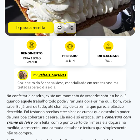
Ir para a receita
RENDIMENTO
PREPARO
DIFICULDADE
PARA 1 BOLO
11 MIN
FÁCIL
GRANDE
Rafael Gonçalves
Por
Cozinheiro do Sabor na Mesa, especializado em receitas caseiras
testadas para o dia a dia.
Na confeitaria caseira, existe um momento de verdade: cobrir o bolo. É
quando aquele trabalho todo pode virar uma obra-prima ou... bom, você
sabe. Eu já usei de tudo, até chantilly de caixinha que parecia plástico
derretido. Foi testando receitas e técnicas de cursos que descobri o poder
de uma boa cobertura caseira. Ela não é só estética. Uma
cobertura com
creme de leite
bem feita, com o ponto certo de firmeza e a doçura na
medida, acrescenta uma camada de sabor e textura que simplesmente
não se compra.