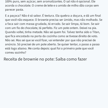
100% puro, sem açúcar, sem aromatizantes. O sal não é opcional. Ele
acorda o chocolate. O creme de leite e o amido de milho dão corpo sem
parecer pasta.
E a paçoca? Não é só sabor. É textura. Ela quebra a doçura, e dá um final
que você não esquece. O brownie precisa ser úmido, mas não molhado. Se
a faca sair com massa grudada, tá errado. Se sair limpa, tá bom. Se sair
com um fio de chocolate, tá perfeito. Fiz um pote ontem. Deixei na pia.
Quando voltei, tinha metade. Não sei quem foi. Talvez tenha sido o Titan,
que fica encostado na porta da cozinha como se tivesse direito de voto.
Não sei. Mas sei que se você fizer, vai entender por que não precisei de
anúncio. Só precisei de um pote aberto. Se quiser tentar, o passo a passo
está logo abaixo. Me conta depois: qual foi o primeiro pote que você
comeu sozinho?
Receita de brownie no pote: Saiba como fazer