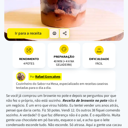
Ir para a receita
PREPARAÇÃO
RENDIMENTO
DIFICULDADE
40 MIN (+ 4 H NA
4 POTES
FÁCIL
GELADEIRA)
Rafael Gonçalves
Por
Cozinheiro do Sabor na Mesa, especializado em receitas caseiras
testadas para o dia a dia.
Se você já comprou um brownie no pote e depois se perguntou por que
não fez o próprio, não está sozinho.
Receita de brownie no pote
não é
um negócio. É um erro que virou hábito. Eu tentei vender uns anos atrás,
pensei que daria certo. Fiz 50 potes. Vendi 12. Os outros 38 fiquei comendo
sozinho. A verdade? O que faz diferença não é o pote. É o equilíbrio. Muita
gente usa chocolate em pó barato, esquece o sal, e acha que o leite
condensado esconde tudo. Não esconde. Só atrasa. Aqui a gente usa cacau