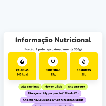
Informação Nutricional
Porção:
1 pote (aproximadamente 300g)
CALORIAS
PROTEINAS
GORDURAS
845 kcal
15g
38g
Alto em Fibras
Rico em Cálcio
Rico em Ferro
Alto açúcar, 85g por porção (170% do VD)
Alta caloria, Equivale a 42% da necessidade diária