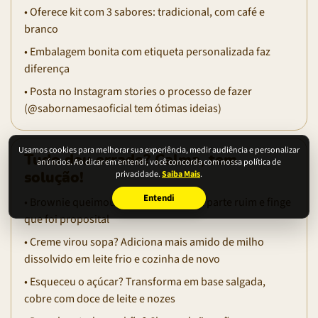
• Oferece kit com 3 sabores: tradicional, com café e
branco
• Embalagem bonita com etiqueta personalizada faz
diferença
• Posta no Instagram stories o processo de fazer
(@sabornamesaoficial tem ótimas ideias)
Usamos cookies para melhorar sua experiência, medir audiência e personalizar
Tudo deu errado? Calma, tem
anúncios. Ao clicar em entendi, você concorda com nossa política de
privacidade.
Saiba Mais
.
solução!
Entendi
• Brownie queimou por baixo? Corta a parte ruim e finge
que foi proposital
• Creme virou sopa? Adiciona mais amido de milho
dissolvido em leite frio e cozinha de novo
• Esqueceu o açúcar? Transforma em base salgada,
cobre com doce de leite e nozes