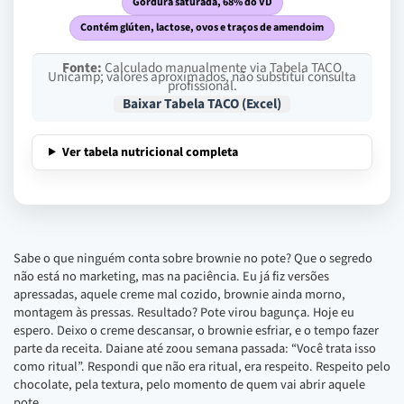
Gordura saturada, 68% do VD
Contém glúten, lactose, ovos e traços de amendoim
Fonte:
Calculado manualmente via Tabela TACO
Unicamp; valores aproximados, não substitui consulta
profissional.
Baixar Tabela TACO (Excel)
Ver tabela nutricional completa
Sabe o que ninguém conta sobre brownie no pote? Que o segredo
não está no marketing, mas na paciência. Eu já fiz versões
apressadas, aquele creme mal cozido, brownie ainda morno,
montagem às pressas. Resultado? Pote virou bagunça. Hoje eu
espero. Deixo o creme descansar, o brownie esfriar, e o tempo fazer
parte da receita. Daiane até zoou semana passada: “Você trata isso
como ritual”. Respondi que não era ritual, era respeito. Respeito pelo
chocolate, pela textura, pelo momento de quem vai abrir aquele
pote.