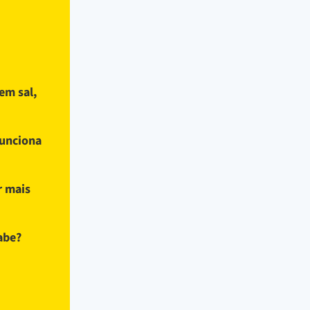
em sal,
funciona
r mais
abe?