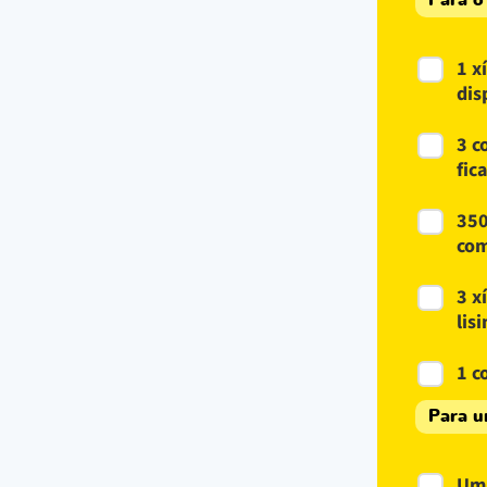
Para o
1 x
dis
3 c
fic
350
com
3 x
lis
1 c
Para u
Um 