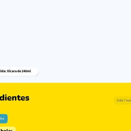
ida: Xícara de 240ml
dientes
0 de 7 m
dos