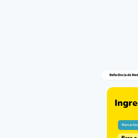
Referência de Med
Ingre
Marcar to