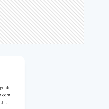
 gente.
ta com
ali.