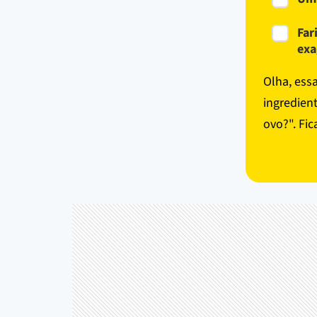
Far
exa
Olha, ess
ingredien
ovo?". Fi