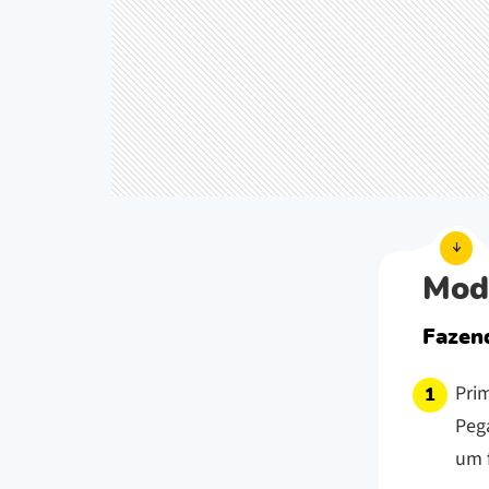
Mod
Fazen
Prim
Peg
um f