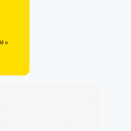
s
dê o