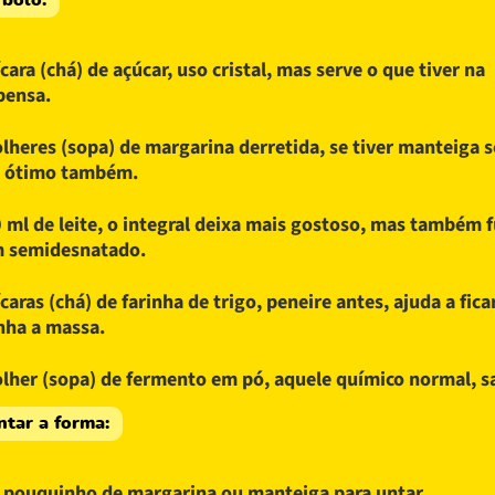
 bolo:
ícara (chá) de açúcar, uso cristal, mas serve o que tiver na
pensa.
olheres (sopa) de margarina derretida, se tiver manteiga s
a ótimo também.
 ml de leite, o integral deixa mais gostoso, mas também 
 semidesnatado.
ícaras (chá) de farinha de trigo, peneire antes, ajuda a fica
inha a massa.
olher (sopa) de fermento em pó, aquele químico normal, s
ntar a forma:
pouquinho de margarina ou manteiga para untar.