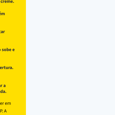
 creme.
bém
car
o sobe e
ertura.
r a
ada.
ver em
P. A