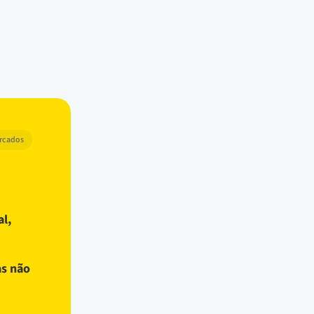
arcados
al,
as não