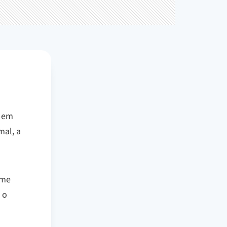
a em
mal, a
eme
 o