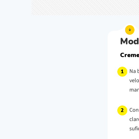
Mod
Creme
Na b
vel
mant
Con
clar
sufi