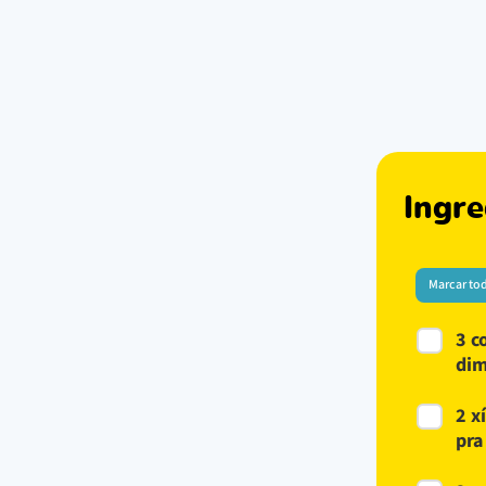
Ingre
Marcar to
3 c
dim
2 x
pra