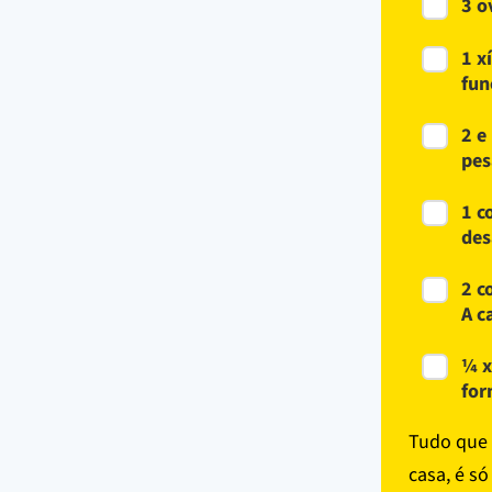
3 o
1 x
fun
2 e
pes
1 c
des
2 c
A c
¼ x
for
Tudo que 
casa, é s