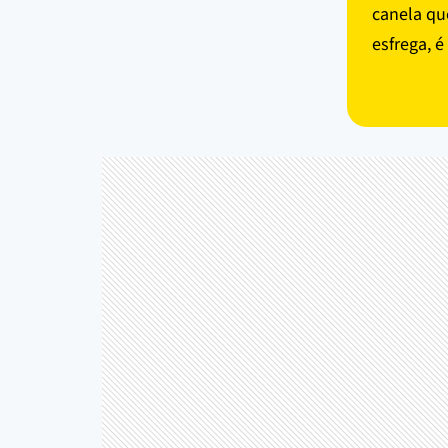
canela qu
esfrega, é