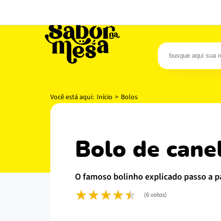
Carnes
P
Você está aqui:
Início
>
Bolos
bolo de can
o famoso bolinho explicado passo a p
(6 votos)