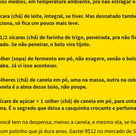
vos médios, em temperatura ambiente, pra não estragar o
ícara (chá) de leite, integral, se tiver. Mas desnatado tam
ciona, só fica um pouco mais leve.
 1/2 xícaras (chá) de farinha de trigo, peneirada, pra não fi
ado. Se não peneirar, o bolo vira tijolo.
olher (sopa) de fermento em pó, não exagere, senão o bol
aba. Já vi isso acontecer.
olheres (chá) de canela em pó, uma na massa, outra na cob
anela é a alma desse bolo, não poupe.
ícara de açúcar + 1 colher (chá) de canela em pó, para unta
ma. É o segredo que deixa a casquinha crocante e perfum
você tem na despensa, menos a canela, e mesmo ela, se ti
ó um potinho que já dura anos. Gastei R$12 no mercado de S