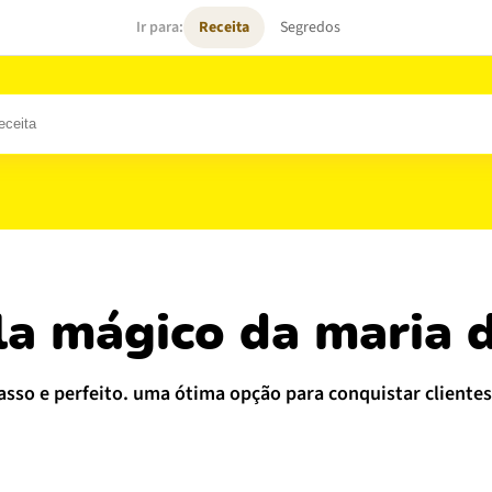
Ir para:
Receita
Segredos
eixes
Massas
Biscoitos
Sobremesas
ela mágico da maria 
asso e perfeito. uma ótima opção para conquistar clientes