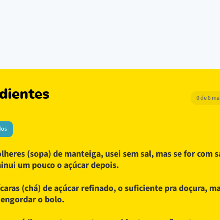
dientes
0 de 8 m
dos
olheres (sopa) de manteiga, usei sem sal, mas se for com s
inui um pouco o açúcar depois.
ícaras (chá) de açúcar refinado, o suficiente pra doçura, m
 engordar o bolo.