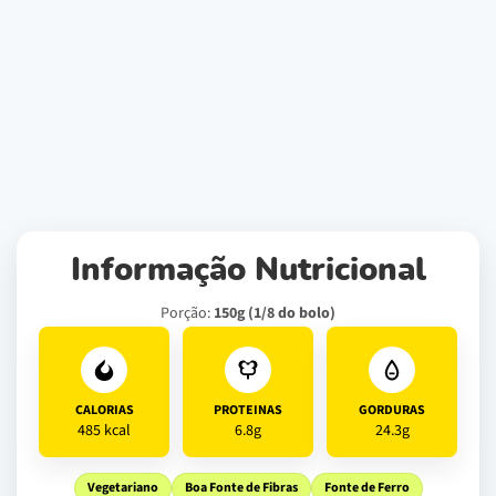
Informação Nutricional
Porção:
150g (1/8 do bolo)
CALORIAS
PROTEINAS
GORDURAS
485 kcal
6.8g
24.3g
Vegetariano
Boa Fonte de Fibras
Fonte de Ferro