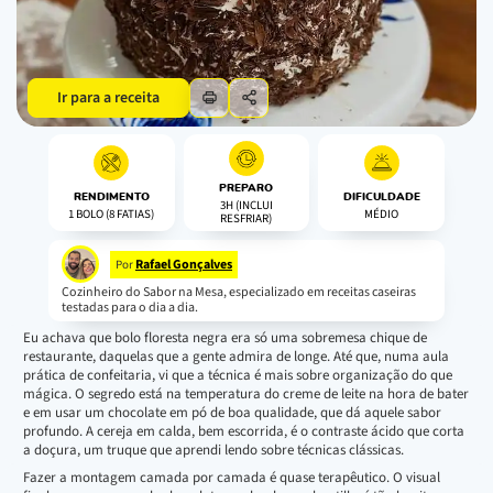
Ir para a receita
PREPARO
RENDIMENTO
DIFICULDADE
3H (INCLUI
1 BOLO (8 FATIAS)
MÉDIO
RESFRIAR)
Rafael Gonçalves
Por
Cozinheiro do Sabor na Mesa, especializado em receitas caseiras
testadas para o dia a dia.
Eu achava que bolo floresta negra era só uma sobremesa chique de
restaurante, daquelas que a gente admira de longe. Até que, numa aula
prática de confeitaria, vi que a técnica é mais sobre organização do que
mágica. O segredo está na temperatura do creme de leite na hora de bater
e em usar um chocolate em pó de boa qualidade, que dá aquele sabor
profundo. A cereja em calda, bem escorrida, é o contraste ácido que corta
a doçura, um truque que aprendi lendo sobre técnicas clássicas.
Fazer a montagem camada por camada é quase terapêutico. O visual