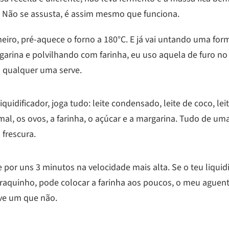
Não se assusta, é assim mesmo que funciona.
meiro, pré-aquece o forno a 180°C. E já vai untando uma fo
garina e polvilhando com farinha, eu uso aquela de furo no
 qualquer uma serve.
iquidificador, joga tudo: leite condensado, leite de coco, lei
al, os ovos, a farinha, o açúcar e a margarina. Tudo de uma
 frescura.
 por uns 3 minutos na velocidade mais alta. Se o teu liquid
 fraquinho, pode colocar a farinha aos poucos, o meu aguen
ive um que não.