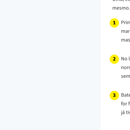
mesmo. 
Pri
mar
mas
No l
norm
sem
Bate
for
já t