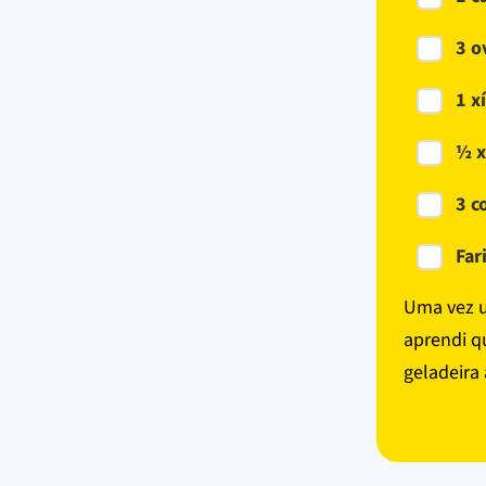
3 o
1 x
½ x
3 c
Far
Uma vez u
aprendi q
geladeira