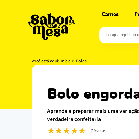
Carnes
P
Você está aqui:
Início
>
Bolos
bolo engord
aprenda a preparar mais uma variação de bolo para aumentar seu repertório de receitas e para transformar sua cozinha em uma
verdadeira confeitaria
(19 votos)