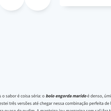
o sabor é coisa séria: o
bolo engorda marido
é denso, úmi
stei três versões até chegar nessa combinação perfeita de l
ra quase de pudim. A manteiga (ou margarina sem sal) faz to