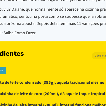
o, viu? Daiane, que normalmente só aparece na cozinha pra p
g dramático, sentou na porta como se soubesse que ia sobr
ua próxima aposta. Depois dela, tem mais 11 variações pra 
il: Saiba Como Fazer
dientes
0 de 8 m
dos
ata de leite condensado (395g), aquela tradicional mesmo
aixinha de leite de coco (200ml), dá aquele toque tropical
aixinha de leite integral (200ml), integral funciona melhor