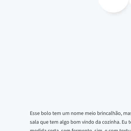
Esse bolo tem um nome meio brincalhão, mas 
sala que tem algo bom vindo da cozinha. Eu te
medida certa, sem fermento, sim, e com textu