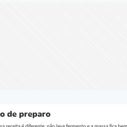
o de preparo
sa receita é diferente, não leva fermento e a massa fica bem