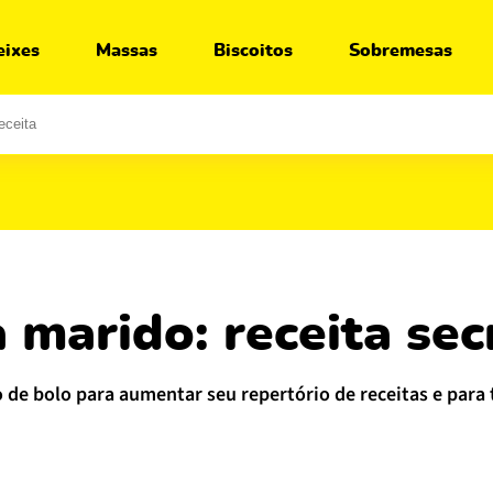
Ir para:
Receita
Segredos
Variações
O que servir junto
eixes
Massas
Biscoitos
Sobremesas
a marido: receita se