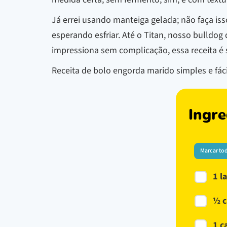
Já errei usando manteiga gelada; não faça iss
esperando esfriar. Até o Titan, nosso bulldo
impressiona sem complicação, essa receita é s
Receita de bolo engorda marido simples e fác
Ingre
Marcar to
1 l
½ c
1 c