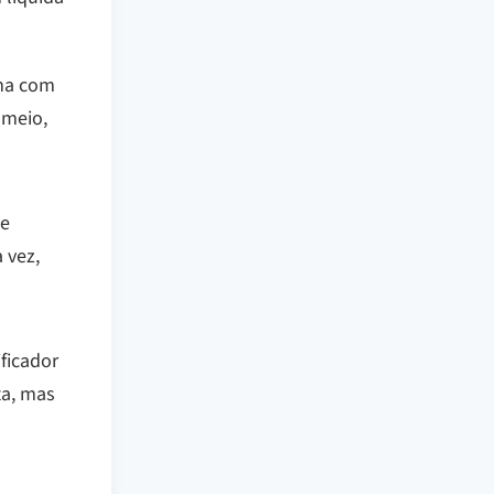
rma com
 meio,
te
 vez,
ificador
ta, mas