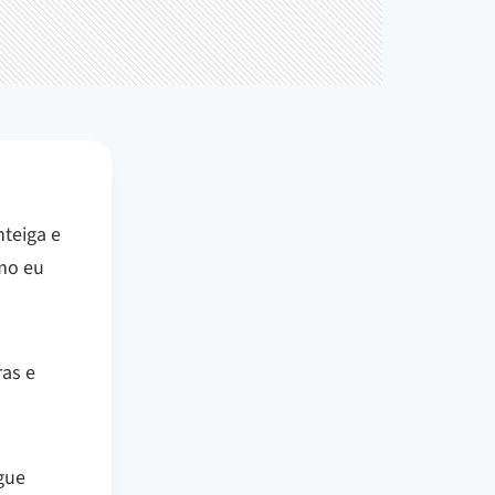
teiga e
omo eu
ras e
gue