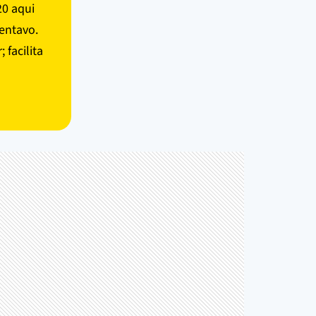
20 aqui
centavo.
 facilita