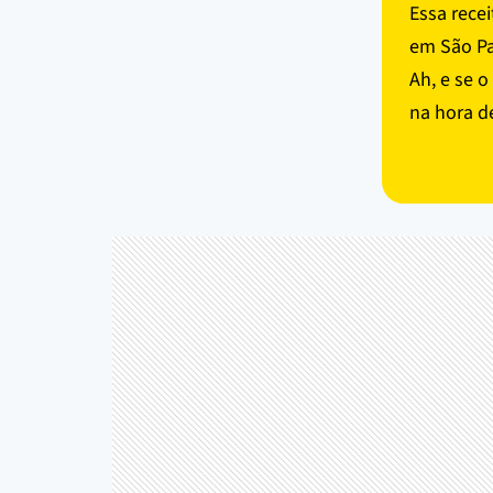
Essa rece
em São Pa
Ah, e se o
na hora de