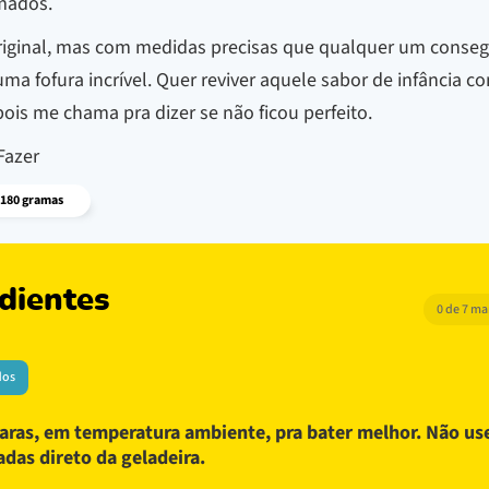
mados.
riginal, mas com medidas precisas que qualquer um consegu
ma fofura incrível. Quer reviver aquele sabor de infância 
pois me chama pra dizer se não ficou perfeito.
Fazer
 180 gramas
dientes
0 de 7 m
dos
laras, em temperatura ambiente, pra bater melhor. Não us
adas direto da geladeira.