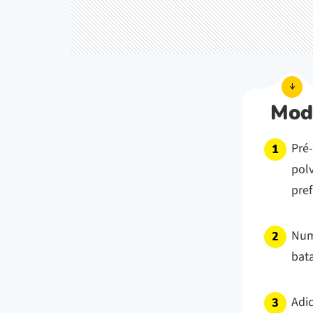
Mod
Pré
pol
pref
Numa
bat
Adi