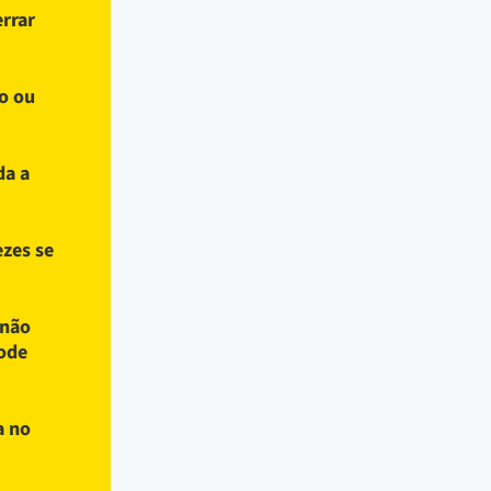
errar
to ou
da a
ezes se
 não
pode
a no