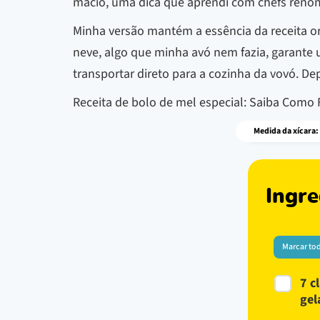
macio, uma dica que aprendi com chefs reno
Minha versão mantém a essência da receita o
neve, algo que minha avó nem fazia, garante u
transportar direto para a cozinha da vovó. De
Receita de bolo de mel especial: Saiba Como 
Medida da xícara:
Ingre
Marcar to
7 c
gel