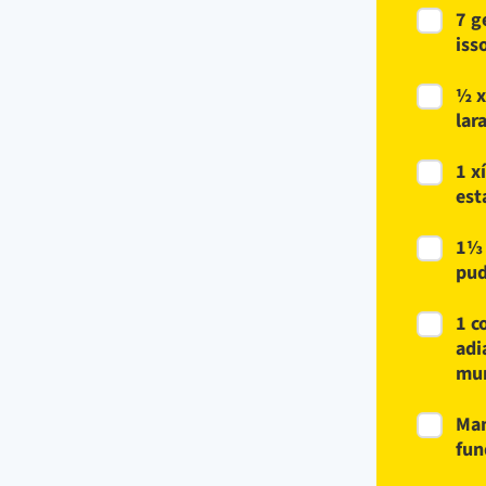
7 g
iss
½ x
lar
1 x
est
1⅓ 
pud
1 c
adi
mur
Man
fun