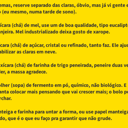
emas, reserve separado das claras, óbvio, mas já vi gente 
o (eu mesmo, numa tarde de sono).
ícara (chá) de mel, use um de boa qualidade, tipo eucalip
anjeira. Mel industrializado deixa gosto de xarope.
ícara (chá) de açúcar, cristal ou refinado, tanto faz. Ele aju
abilizar as claras em neve.
xícara (chá) de farinha de trigo peneirada, peneire duas v
er, a massa agradece.
olher (sopa) de fermento em pó, químico, não biológico. E
anta colocar mais pensando que vai crescer mais; o bolo 
char.
teiga e farinha para untar a forma, ou use papel manteig
do, que é o que eu faço pra garantir que não grude.