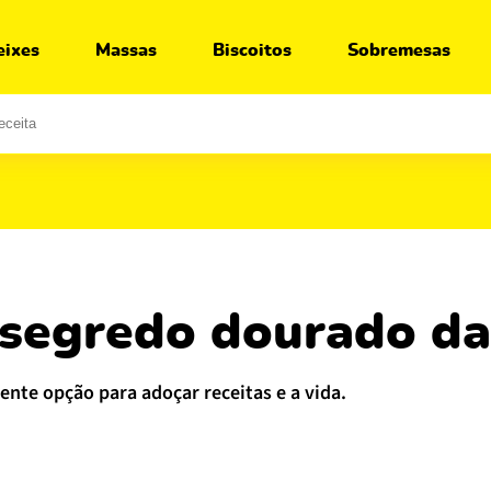
Ir para:
Receita
Segredos
Variações
O que servir junto
eixes
Massas
Biscoitos
Sobremesas
: segredo dourado d
lente opção para adoçar receitas e a vida.