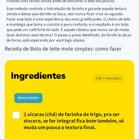
criando uma farofa úmida antes de adicionar o leite aos poucos.
Esse método controla a hidratação da farinha e garante aquela textura
úmida e densa que derrete na boca, sem nunca ficar crua ou aguada.
Fazer esse bolo é uma experiência das mais gratificantes. O cheiro de leite
e manteiga que toma a cozinha é puro conforto, e o resultado é um bolo
que pede um café forte do lado. É aquele clássico que nunca sai de moda.
Quer dominar essa técnica? O passo a passo detalhado, da farofa às dicas
de forno, está esperando por você logo abaixo.
Receita de Bolo de leite mole simples: como fazer
Ingredientes
0 de 7 marcados
Marcar todos
2 xícaras (chá) de farinha de trigo, pra ser
sincero, se for integral fica bom também, só
muda um pouco a textura final.