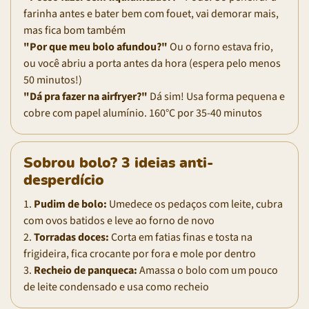
farinha antes e bater bem com fouet, vai demorar mais,
mas fica bom também
"Por que meu bolo afundou?"
Ou o forno estava frio,
ou você abriu a porta antes da hora (espera pelo menos
50 minutos!)
"Dá pra fazer na airfryer?"
Dá sim! Usa forma pequena e
cobre com papel alumínio. 160°C por 35-40 minutos
Sobrou bolo? 3 ideias anti-
desperdício
1.
Pudim de bolo:
Umedece os pedaços com leite, cubra
com ovos batidos e leve ao forno de novo
2.
Torradas doces:
Corta em fatias finas e tosta na
frigideira, fica crocante por fora e mole por dentro
3.
Recheio de panqueca:
Amassa o bolo com um pouco
de leite condensado e usa como recheio