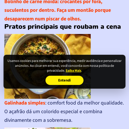
Bolinho de carne moída
: crocantes por fora,
suculentos por dentro. Faça um montão porque
desaparecem num piscar de olhos.
Pratos principais que roubam a cena
Usamos cookies para melhorar sua experiência, medir audiência e personalizar
anúncios. Ao clicar em entendi, você concorda com nossa política de
privacidade.
Saiba Mais
.
Entendi
Galinhada simples
: comfort food da melhor qualidade.
O açafrão dá um colorido especial e combina
divinamente com a sobremesa.