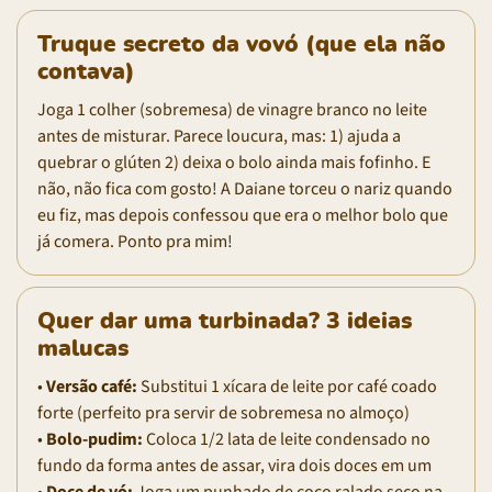
Truque secreto da vovó (que ela não
contava)
Joga 1 colher (sobremesa) de vinagre branco no leite
antes de misturar. Parece loucura, mas: 1) ajuda a
quebrar o glúten 2) deixa o bolo ainda mais fofinho. E
não, não fica com gosto! A Daiane torceu o nariz quando
eu fiz, mas depois confessou que era o melhor bolo que
já comera. Ponto pra mim!
Quer dar uma turbinada? 3 ideias
malucas
•
Versão café:
Substitui 1 xícara de leite por café coado
forte (perfeito pra servir de sobremesa no almoço)
•
Bolo-pudim:
Coloca 1/2 lata de leite condensado no
fundo da forma antes de assar, vira dois doces em um
•
Doce de vó:
Joga um punhado de coco ralado seco na